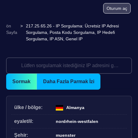
Oturum aç
ön
>
217.25.65.26 - IP Sorgulama: Ücretsiz IP Adresi
Sayfa
Sorgulama, Posta Kodu Sorgulama, IP Hedefi
Sorgulama, IP ASN, Genel IP
Sormak
Daha Fazla Parmak İzi
ülke / bölge:
Almanya
eyalet/il:
nordrhein-westfalen
Şehir:
muenster