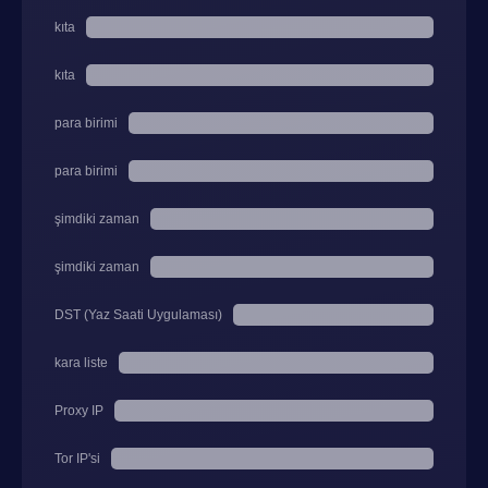
kıta
kıta
para birimi
para birimi
şimdiki zaman
şimdiki zaman
DST (Yaz Saati Uygulaması)
kara liste
Proxy IP
Tor IP'si