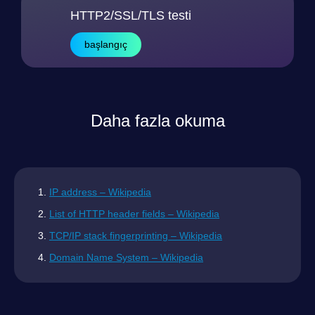
HTTP2/SSL/TLS testi
başlangıç
Daha fazla okuma
IP address – Wikipedia
List of HTTP header fields – Wikipedia
TCP/IP stack fingerprinting – Wikipedia
Domain Name System – Wikipedia