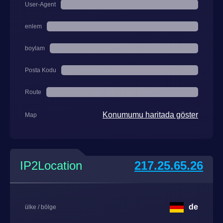
User-Agent
enlem
boylam
Posta Kodu
Route
Konumumu haritada göster
Map
IP2Location
217.25.65.26
de
ülke / bölge