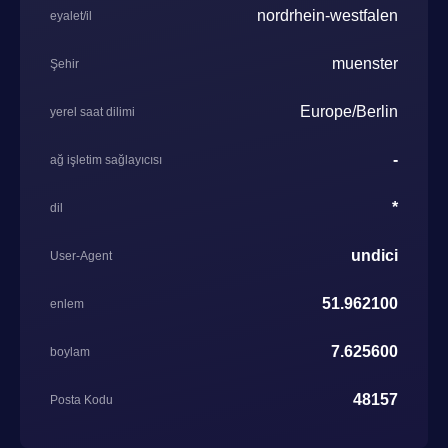
nordrhein-westfalen
eyalet/il
muenster
Şehir
Europe/Berlin
yerel saat dilimi
-
ağ işletim sağlayıcısı
*
dil
undici
User-Agent
51.962100
enlem
7.625600
boylam
48157
Posta Kodu