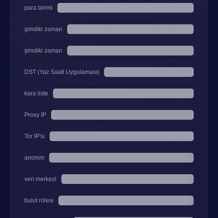
para birimi
şimdiki zaman
şimdiki zaman
DST (Yaz Saati Uygulaması)
kara liste
Proxy IP
Tor IP'si
anonim
veri merkezi
bulut rölesi