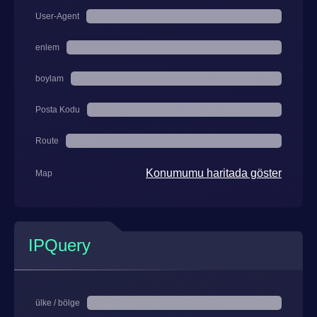
User-Agent
enlem
boylam
Posta Kodu
Route
Konumumu haritada göster
Map
IPQuery
ülke / bölge