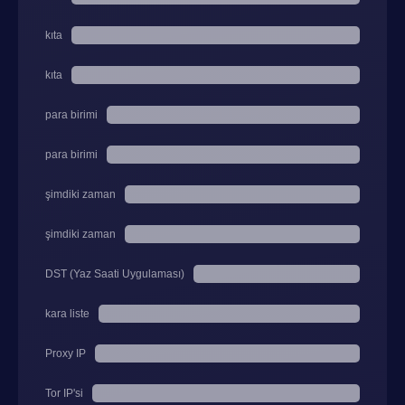
kıta
kıta
para birimi
para birimi
şimdiki zaman
şimdiki zaman
DST (Yaz Saati Uygulaması)
kara liste
Proxy IP
Tor IP'si