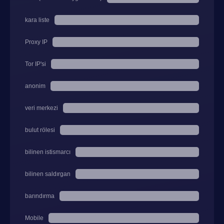
kara liste
Proxy IP
Tor IP'si
anonim
veri merkezi
bulut rölesi
bilinen istismarcı
bilinen saldırgan
barındırma
Mobile