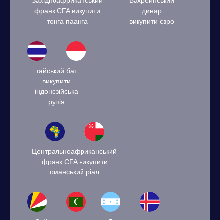
Західноафриканський
Бахрейнський
франк CFA викупити
динар
тонга паанга
викупити євро
тайський бат
викупити
індонезійська
рупія
Центральноафриканський
франк CFA викупити
оманський ріал