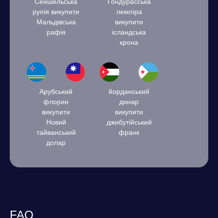
Сейшельська
Гондурасська
рупія викупити
лемпіра
Мальдівська
викупити
рафія
ісландська
крона
Арубський
йорданський
флорин
динар
викупити
викупити
Новий
джибутійський
тайванський
франк
долар
FAQ