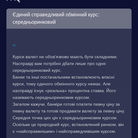
Єдиний справедливий обмінний курс:
середньоринковий
Курси валют не обов’язково мають бути складними.
Насправді вам потрібно дбати лише про одне:
середньоринковий курс.
Банки та інші постачальники встановлюють власні
курси, тому єдиного обмінного курсу немає. Але
насправді існує «реальна» процентна ставка. Його
називають середньоринковим курсом.
Загалом кажучи, банкіри готові платити певну ціну за
певну валюту та готові продавати валюту за певну ціну.
Середня точка цих цін є середньоринковим курсом.
Оскільки це природний курс, встановлений ринком, він
є «найсправжнішим» і найсправедливішим курсом.