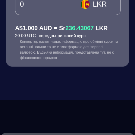
LKR
A$1.000 AUD = Sr
236.43067
LKR
20:00 UTC
середньоринковий курс
Конвертер валют надає інформацію про обмінні курси та
останні новини та не є платформою для торгівлі
валютою. Будь-яка інформація, представлена тут, не є
фінансовою порадою.