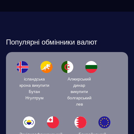
Популярні обмінники валют
ісландська
Алжирський
крона викупити
динар
Бутан
викупити
Нгултрум
болгарський
лев