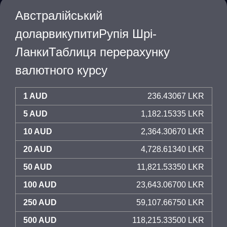
Австралійський
доларвикупитиРупія Шрі-
ЛанкиТаблиця перерахунку
валютного курсу
1 AUD
236.43067 LKR
5 AUD
1,182.15335 LKR
10 AUD
2,364.30670 LKR
20 AUD
4,728.61340 LKR
50 AUD
11,821.53350 LKR
100 AUD
23,643.06700 LKR
250 AUD
59,107.66750 LKR
500 AUD
118,215.33500 LKR