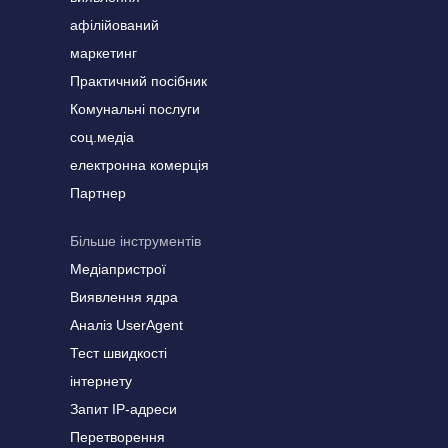
афілійований
маркетинг
Практичний посібник
Комунальні послуги
соц.медіа
електронна комерція
Партнер
Більше інструментів
Медіапристрої
Виявлення ядра
Аналіз UserAgent
Тест швидкості
інтернету
Запит IP-адреси
Перетворення