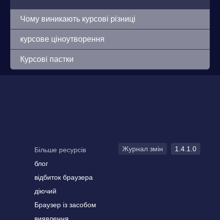
Чому виникають курсові різниці
курсове ціноутворення
Курсові пастки
Журнал змін
1.4.1.0
Більше ресурсів
блог
відбиток браузера
діючий
Браузер із засобом
виявлення