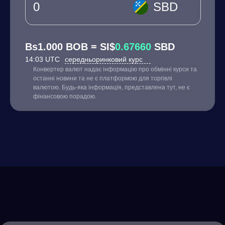
SBD
Bs1.000 BOB = SI$
0.67660
SBD
14:03 UTC
середньоринковий курс
Конвертер валют надає інформацію про обмінні курси та
останні новини та не є платформою для торгівлі
валютою. Будь-яка інформація, представлена тут, не є
фінансовою порадою.