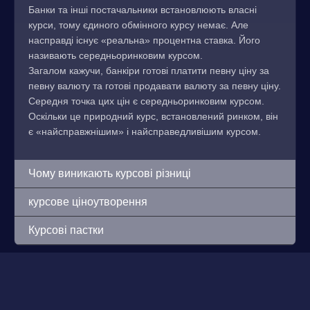
Банки та інші постачальники встановлюють власні
курси, тому єдиного обмінного курсу немає. Але
насправді існує «реальна» процентна ставка. Його
називають середньоринковим курсом.
Загалом кажучи, банкіри готові платити певну ціну за
певну валюту та готові продавати валюту за певну ціну.
Середня точка цих цін є середньоринковим курсом.
Оскільки це природний курс, встановлений ринком, він
є «найсправжнішим» і найсправедливішим курсом.
Чому виникають курсові різниці
курсове ціноутворення
Курсові пастки