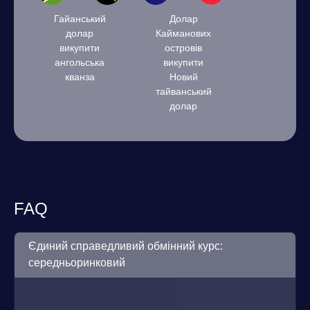
Гайанський
Долар
долар
Кайманових
викупити
островів
ангольська
викупити
кванза
Новий
тайванський
долар
FAQ
Єдиний справедливий обмінний курс:
середньоринковий