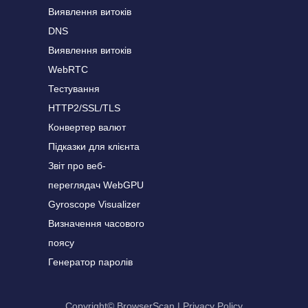
Виявлення витоків
DNS
Виявлення витоків
WebRTC
Тестування
HTTP2/SSL/TLS
Конвертер валют
Підказки для клієнта
Звіт про веб-
переглядач WebGPU
Gyroscope Visualizer
Визначення часового
поясу
Генератор паролів
Copyright© BrowserScan
|
Privacy Policy