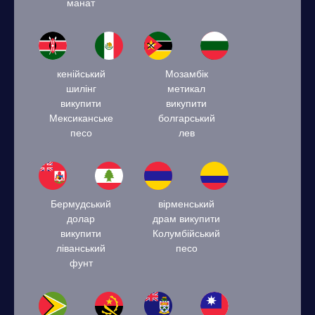
манат
кенійський
Мозамбік
шилінг
метикал
викупити
викупити
Мексиканське
болгарський
песо
лев
Бермудський
вірменський
долар
драм викупити
викупити
Колумбійський
ліванський
песо
фунт