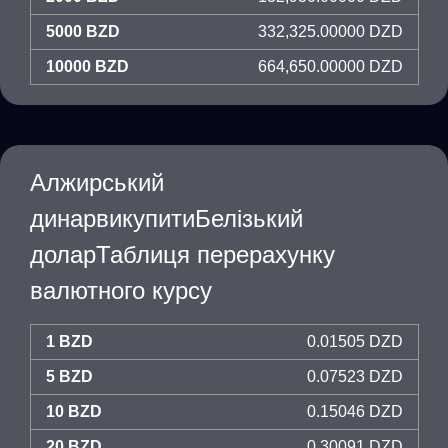
5000 BZD
332,325.00000 DZD
10000 BZD
664,650.00000 DZD
Алжирський
динарвикупитиБелізький
доларТаблиця перерахунку
валютного курсу
1 BZD
0.01505 DZD
5 BZD
0.07523 DZD
10 BZD
0.15046 DZD
20 BZD
0.30091 DZD