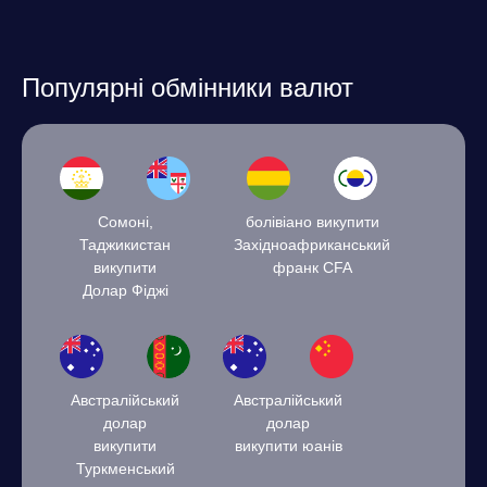
Популярні обмінники валют
Сомоні,
болівіано викупити
Таджикистан
Західноафриканський
викупити
франк CFA
Долар Фіджі
Австралійський
Австралійський
долар
долар
викупити
викупити юанів
Туркменський