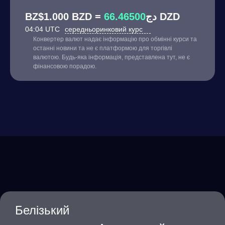
66.46500
BZ$1.000 BZD = دج
DZD
04:04 UTC
середньоринковий курс
Конвертер валют надає інформацію про обмінні курси та
останні новини та не є платформою для торгівлі
валютою. Будь-яка інформація, представлена тут, не є
фінансовою порадою.
Белізький