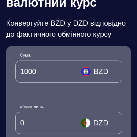
валютний курс
Конвертуйте BZD у DZD відповідно
до фактичного обмінного курсу
Сума
BZD
обміняли на
DZD