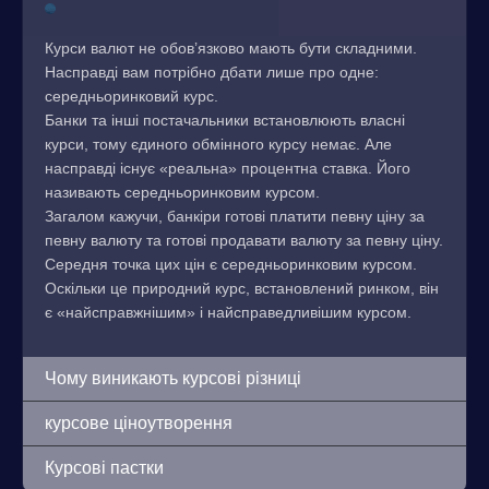
Курси валют не обов’язково мають бути складними.
Насправді вам потрібно дбати лише про одне:
середньоринковий курс.
Банки та інші постачальники встановлюють власні
курси, тому єдиного обмінного курсу немає. Але
насправді існує «реальна» процентна ставка. Його
називають середньоринковим курсом.
Загалом кажучи, банкіри готові платити певну ціну за
певну валюту та готові продавати валюту за певну ціну.
Середня точка цих цін є середньоринковим курсом.
Оскільки це природний курс, встановлений ринком, він
є «найсправжнішим» і найсправедливішим курсом.
Чому виникають курсові різниці
курсове ціноутворення
Курсові пастки