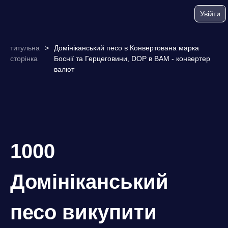
Увійти
титульна
>
Домініканський песо в Конвертована марка
сторінка
Боснії та Герцеговини, DOP в BAM - конвертер
валют
1000
Домініканський
песо викупити