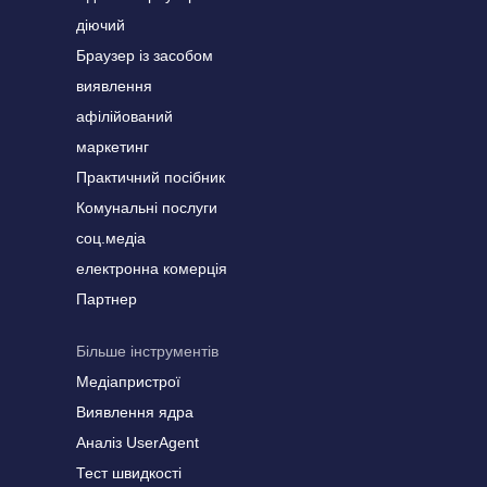
діючий
Браузер із засобом
виявлення
афілійований
маркетинг
Практичний посібник
Комунальні послуги
соц.медіа
електронна комерція
Партнер
Більше інструментів
Медіапристрої
Виявлення ядра
Аналіз UserAgent
Тест швидкості