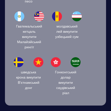
песо
Гватемальський
молдавський
кетцаль
лей викупити
викупити
узбецький сум
Малайзійський
рингіт
шведська
Гонконгський
крона викупити
долар
В'єтнамський
викупити
донг
саудівський
ріал