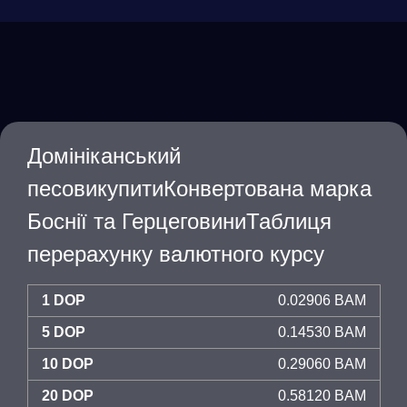
Домініканський
песовикупитиКонвертована марка
Боснії та ГерцеговиниТаблиця
перерахунку валютного курсу
1 DOP
0.02906 BAM
5 DOP
0.14530 BAM
10 DOP
0.29060 BAM
20 DOP
0.58120 BAM