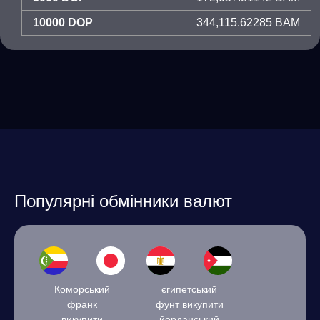
10000 DOP
344,115.62285 BAM
Популярні обмінники валют
Коморський
єгипетський
франк
фунт викупити
викупити
йорданський