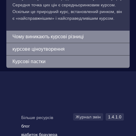
Середня точка цих цін є середньоринковим курсом.
Оскільки це природний курс, встановлений ринком, він
є «найсправжнішим» і найсправедливішим курсом.
Чому виникають курсові різниці
курсове ціноутворення
Курсові пастки
Журнал змін
1.4.1.0
Більше ресурсів
блог
відбиток браузера