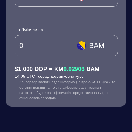
обміняли на
BAM
$1.000 DOP = KM
0.02906
BAM
14:05 UTC
середньоринковий курс
Конвертер валют надає інформацію про обмінні курси та
останні новини та не є платформою для торгівлі
валютою. Будь-яка інформація, представлена тут, не є
фінансовою порадою.