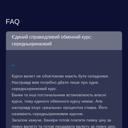
FAQ
Єдиний справедливий обмінний курс:
середньоринковий
Курси валют не обов’язково мають бути складними.
Насправді вам потрібно дбати лише про одне:
середньоринковий курс.
Банки та інші постачальники встановлюють власні
курси, тому єдиного обмінного курсу немає. Але
насправді існує «реальна» процентна ставка. Його
називають середньоринковим курсом.
Загалом кажучи, банкіри готові платити певну ціну за
певну валюту та готові продавати валюту за певну ціну.