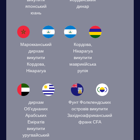
японський
динар
юань
Марокканський
Кордова,
дирхам
Нікарагуа
викупити
викупити
Кордова,
маврикійська
Нікарагуа
рупія
дирхам
Фунт Фолклендських
Об'єднаних
островів викупити
Арабських
Західноафриканський
Еміратів
франк CFA
викупити
уругвайський