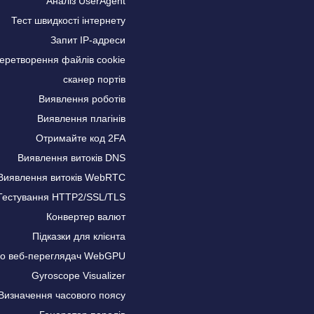
Аналіз UserAgent
Тест швидкості інтернету
Запит IP-адреси
еретворення файлів cookie
сканер портів
Виявлення роботів
Виявлення плагінів
Отримайте код 2FA
Виявлення витоків DNS
Виявлення витоків WebRTC
Тестування HTTP2/SSL/TLS
Конвертер валют
Підказки для клієнта
про веб-переглядач WebGPU
Gyroscope Visualizer
Визначення часового поясу