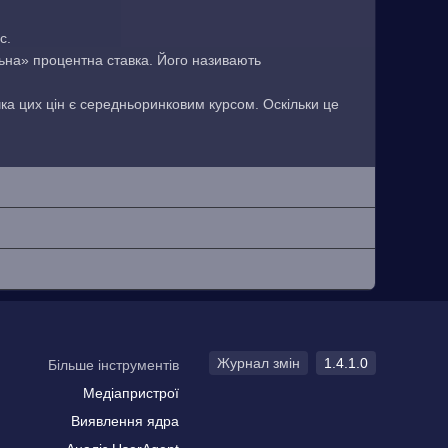
с.
льна» процентна ставка. Його називають
чка цих цін є середньоринковим курсом. Оскільки це
Журнал змін
1.4.1.0
Більше інструментів
Медіапристрої
Виявлення ядра