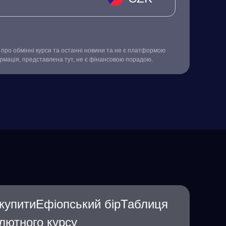
про обмінні курси та останні новини та не є платформою
ормація, представлена тут, не є фінансовою порадою.
купитиЕфіопський бірТаблиця
лютного курсу