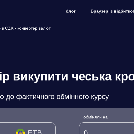
блог
Браузер із відбитко
B в CZK - конвертер валют
ір викупити чеська кр
о до фактичного обмінного курсу
обміняли на
ETB