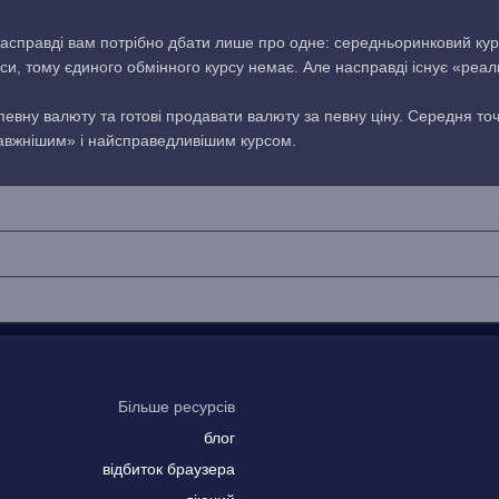
асправді вам потрібно дбати лише про одне: середньоринковий кур
си, тому єдиного обмінного курсу немає. Але насправді існує «реа
 певну валюту та готові продавати валюту за певну ціну. Середня то
равжнішим» і найсправедливішим курсом.
Більше ресурсів
блог
відбиток браузера