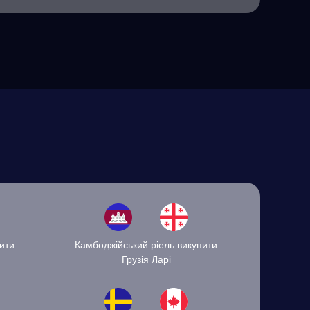
ити
Камбоджійський ріель викупити
Грузія Ларі