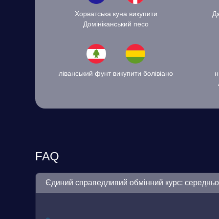
Хорватська куна викупити
Дж
Домініканський песо
ліванський фунт викупити болівіано
н
FAQ
Єдиний справедливий обмінний курс: середнь