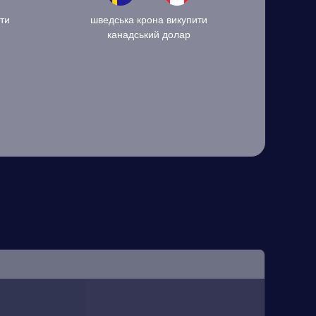
ти
шведська крона викупити
канадський долар