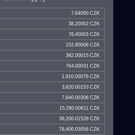
7.64000 CZK
38.20002 CZK
76.40003 CZK
152.80006 CZK
382.00015 CZK
764.00031 CZK
1,910.00076 CZK
3,820.00153 CZK
7,640.00306 CZK
15,280.00611 CZK
38,200.01528 CZK
76,400.03056 CZK