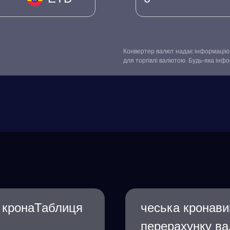
Конвертер валют надає інформацію 
для торгівлі валютою. Будь-яка інф
а кронаТаблиця
чеська кронави
перерахунку ва