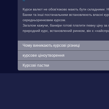
Курси валют не обов’язково мають бути складними. Н
Банки та інші постачальники встановлюють власні кур
середньоринковим курсом.
Загалом кажучи, банкіри готові платити певну ціну за
природний курс, встановлений ринком, він є «найсп
Чому виникають курсові різниці
курсове ціноутворення
Курсові пастки