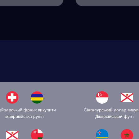
ейцарський франк викупити
Сінгапурський долар викуп
маврикійська рупія
Джерсійський фунт