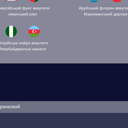
ерсійський фунт викупити
Арубський флорин викупи
оманський ріал
Марокканський дирхам
ігерійська найра викупити
Азербайджанські манати
оринковий