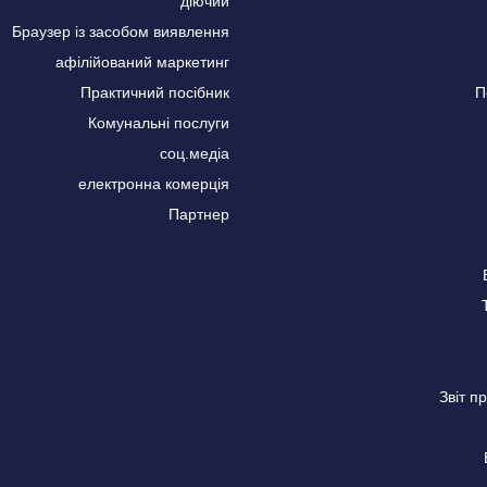
діючий
Браузер із засобом виявлення
афілійований маркетинг
Практичний посібник
П
Комунальні послуги
соц.медіа
електронна комерція
Партнер
Звіт 