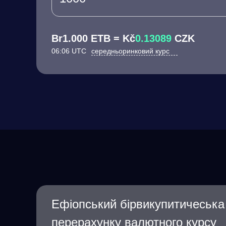
Br1.000 ETB = Kč
0.13089
CZK
06:06 UTC
середньоринковий курс
Ефіопський бірвикупитичеськ
перерахунку валютного курсу