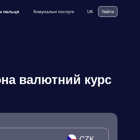
Комунальні послуги
UK
м пальця
Увійти
она валютний курс
CZK