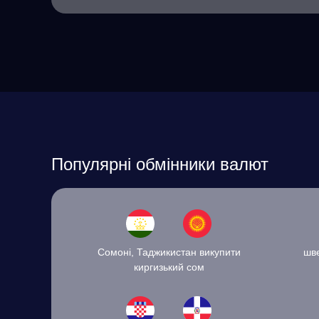
Популярні обмінники валют
Сомоні, Таджикистан викупити
шв
киргизький сом