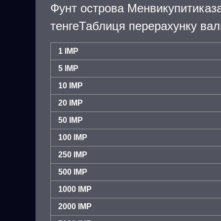
Фунт острова Менвикупитиказ
тенгеТаблиця перерахунку вал
1 IMP
5 IMP
10 IMP
20 IMP
50 IMP
100 IMP
250 IMP
500 IMP
1000 IMP
2000 IMP