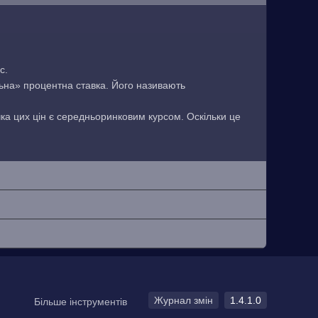
с.
льна» процентна ставка. Його називають
чка цих цін є середньоринковим курсом. Оскільки це
Журнал змін
1.4.1.0
Більше інструментів