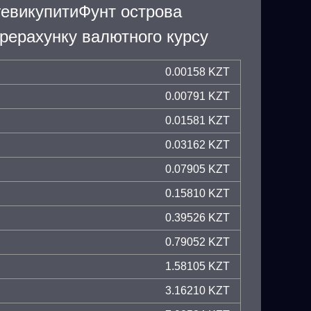
гевикупитиФунт острова
рерахунку валютного курсу
0.00158 KZT
0.00791 KZT
0.01581 KZT
0.03162 KZT
0.07905 KZT
0.15810 KZT
0.39526 KZT
0.79052 KZT
1.58105 KZT
3.16210 KZT