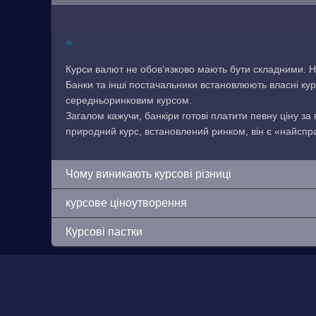
Курси валют не обов’язково мають бути складними. Н
Банки та інші постачальники встановлюють власні кур
середньоринковим курсом.
Загалом кажучи, банкіри готові платити певну ціну за
природний курс, встановлений ринком, він є «найсп
Чому виникають курсові різниці
курсове ціноутворення
Курсові пастки