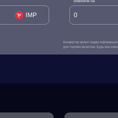
обміняли на
IMP
Конвертер валют надає інформацію 
для торгівлі валютою. Будь-яка інф