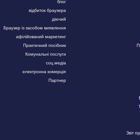
блог
відбиток браузера
діючий
Браузер із засобом виявлення
афілійований маркетинг
Практичний посібник
П
Комунальні послуги
соц.медіа
електронна комерція
Партнер
Звіт 