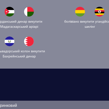
рданський динар викупити
болівіано викупити угандійс
Мадагаскарський аріарі
шилінг
ьвадорський колон викупити
Бахрейнський динар
оринковий