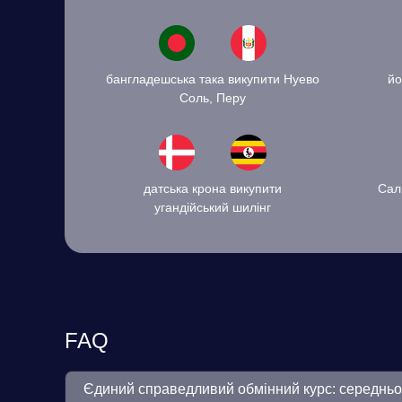
бангладешська така викупити Нуево
йо
Соль, Перу
датська крона викупити
Сал
угандійський шилінг
FAQ
Єдиний справедливий обмінний курс: середнь