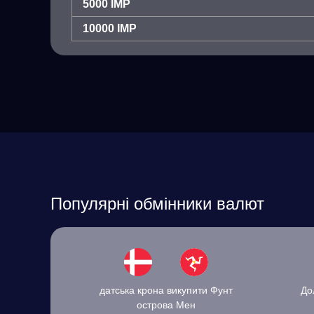
5000 IMP
10000 IMP
Популярні обмінники валют
датська крона викупити Фунт
До
острова Мен