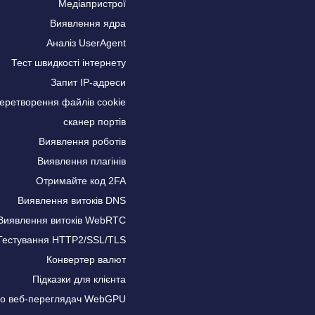
Медіапристрої
Виявлення ядра
Аналіз UserAgent
Тест швидкості інтернету
Запит IP-адреси
еретворення файлів cookie
сканер портів
Виявлення роботів
Виявлення плагінів
Отримайте код 2FA
Виявлення витоків DNS
Виявлення витоків WebRTC
Тестування HTTP2/SSL/TLS
Конвертер валют
Підказки для клієнта
про веб-переглядач WebGPU