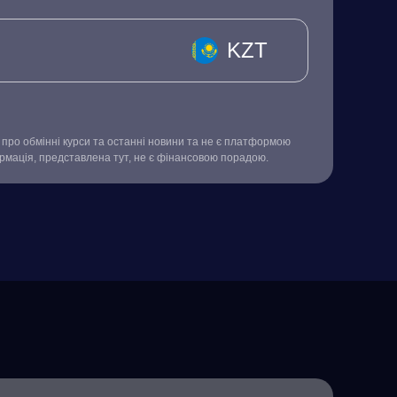
KZT
про обмінні курси та останні новини та не є платформою
ормація, представлена тут, не є фінансовою порадою.