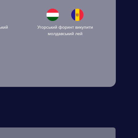
ький
Угорський форинт викупити
молдавський лей