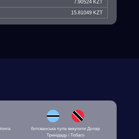
7.90524 KZT
15.81049 KZT
тонга
ботсванська пула викупити Долар
Тринідаду і Тобаго