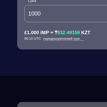
Сума
£1.000 IMP = ₸
632.49159
KZT
06:10 UTC
середньоринковий курс