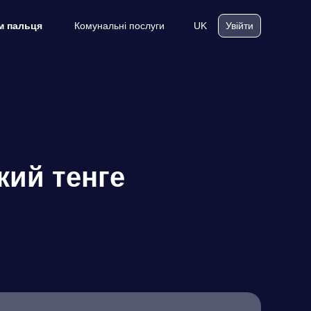
Комунальні послуги
UK
м пальця
Увійти
кий тенге