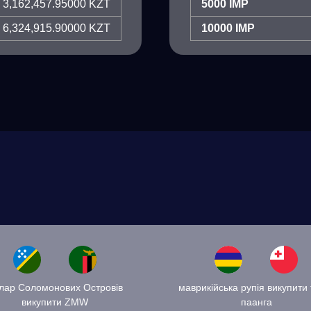
3,162,457.95000 KZT
5000 IMP
6,324,915.90000 KZT
10000 IMP
лар Соломонових Островів
маврикійська рупія викупити 
викупити ZMW
паанга