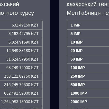
ахський
казахський тен
ютного курсу
МенТаблиця пе
632.49159 KZT
1 IMP
3,162.45795 KZT
5 IMP
6,324.91590 KZT
10 IMP
12,649.83180 KZT
20 IMP
31,624.57950 KZT
50 IMP
63,249.15900 KZT
100 IMP
158,122.89750 KZT
250 IMP
316,245.79500 KZT
500 IMP
632,491.59000 KZT
1000 IMP
1,264,983.18000 KZT
2000 IMP