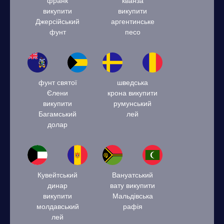
франк
кванза
викупити
викупити
Джерсійський
аргентинське
фунт
песо
фунт святої
шведська
Єлени
крона викупити
викупити
румунський
Багамський
лей
долар
Кувейтський
Вануатський
динар
вату викупити
викупити
Мальдівська
молдавський
рафія
лей