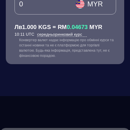
MYR
Лв1.000 KGS = RM
0.04673
MYR
10:11 UTC
середньоринковий курс
Конвертер валют надає інформацію про обмінні курси та
останні новини та не є платформою для торгівлі
валютою. Будь-яка інформація, представлена тут, не є
фінансовою порадою.