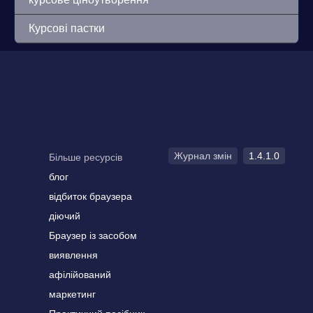
Курсові пастки
Журнал змін
1.4.1.0
Більше ресурсів
блог
відбиток браузера
діючий
Браузер із засобом
виявлення
афілійований
маркетинг