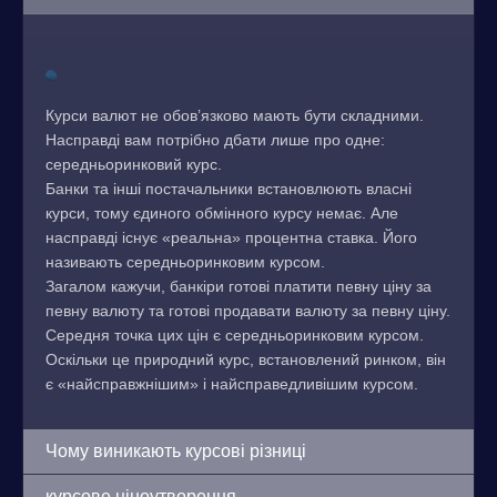
Курси валют не обов’язково мають бути складними.
Насправді вам потрібно дбати лише про одне:
середньоринковий курс.
Банки та інші постачальники встановлюють власні
курси, тому єдиного обмінного курсу немає. Але
насправді існує «реальна» процентна ставка. Його
називають середньоринковим курсом.
Загалом кажучи, банкіри готові платити певну ціну за
певну валюту та готові продавати валюту за певну ціну.
Середня точка цих цін є середньоринковим курсом.
Оскільки це природний курс, встановлений ринком, він
є «найсправжнішим» і найсправедливішим курсом.
Чому виникають курсові різниці
курсове ціноутворення