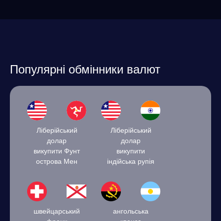
Популярні обмінники валют
Ліберійський
Ліберійський
долар
долар
викупити Фунт
викупити
острова Мен
індійська рупія
швейцарський
ангольська