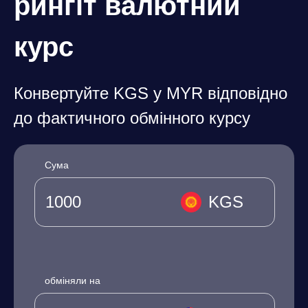
рингіт валютний
курс
Конвертуйте KGS у MYR відповідно
до фактичного обмінного курсу
Сума
KGS
обміняли на