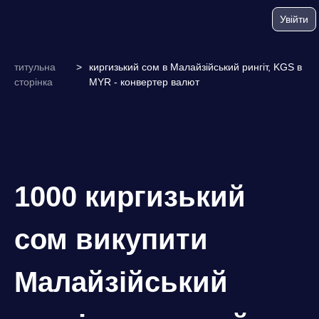
Увійти
титульна
>
киргизький сом в Малайзійський рингіт, KGS в
сторінка
MYR - конвертер валют
1000 киргизький
сом викупити
Малайзійський