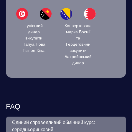
туніський
Конвертована
динар
марка Боснії
викупити
та
Папуа Нова
Герцеговини
Гвінея Кіна
викупити
Бахрейнський
динар
FAQ
Єдиний справедливий обмінний курс:
середньоринковий