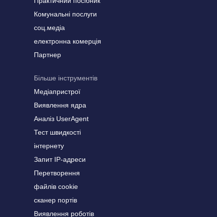
Практичний посібник
Комунальні послуги
соц.медіа
електронна комерція
Партнер
Більше інструментів
Медіапристрої
Виявлення ядра
Аналіз UserAgent
Тест швидкості
інтернету
Запит IP-адреси
Перетворення
файлів cookie
сканер портів
Виявлення роботів