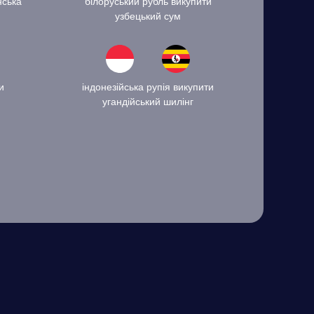
нська
білоруський рубль викупити
узбецький сум
и
індонезійська рупія викупити
угандійський шилінг