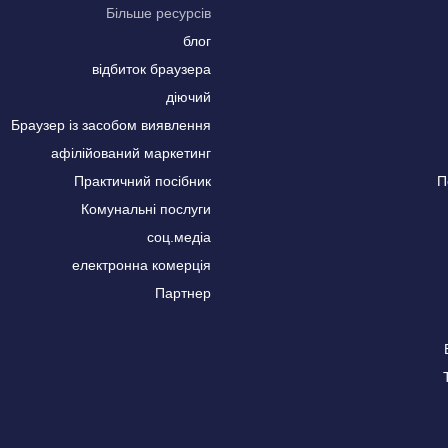
Більше ресурсів
блог
відбиток браузера
діючий
Браузер із засобом виявлення
афілійований маркетинг
Практичний посібник
П
Комунальні послуги
соц.медіа
електронна комерція
Партнер