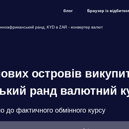
блог
Браузер із відбитко
енноафриканський ранд, KYD в ZAR - конвертер валют
ових островів викупи
ький ранд валютний к
о до фактичного обмінного курсу