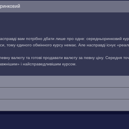
оринковий
асправді вам потрібно дбати лише про одне: середньоринковий кур
си, тому єдиного обмінного курсу немає. Але насправді існує «реа
 певну валюту та готові продавати валюту за певну ціну. Середня то
равжнішим» і найсправедливішим курсом.