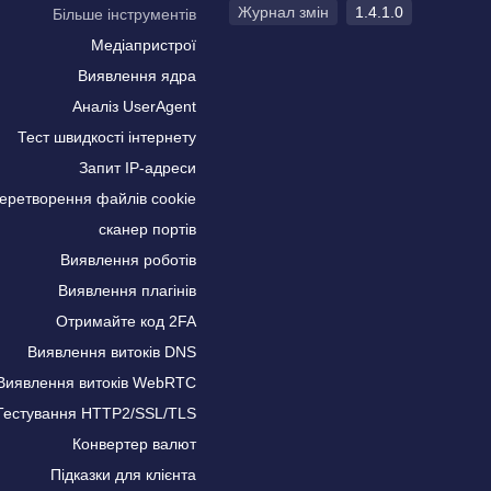
Журнал змін
1.4.1.0
Більше інструментів
Медіапристрої
Виявлення ядра
Аналіз UserAgent
Тест швидкості інтернету
Запит IP-адреси
еретворення файлів cookie
сканер портів
Виявлення роботів
Виявлення плагінів
Отримайте код 2FA
Виявлення витоків DNS
Виявлення витоків WebRTC
Тестування HTTP2/SSL/TLS
Конвертер валют
Підказки для клієнта