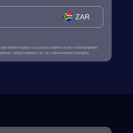
ZAR
про обмінні курси та останні новини та не є платформою
ормація, представлена тут, не є фінансовою порадою.