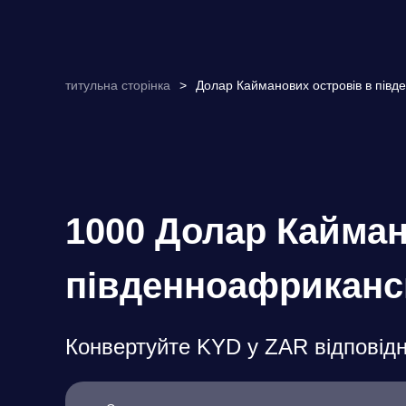
титульна сторінка
>
Долар Кайманових островів в півд
1000 Долар Кайман
південноафриканс
Конвертуйте KYD у ZAR відповідн