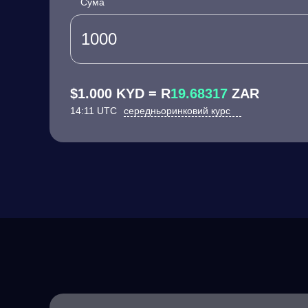
Сума
$1.000 KYD = R
19.68317
ZAR
14:11 UTC
середньоринковий курс