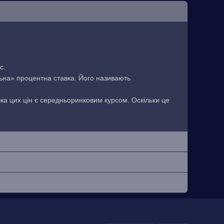
с.
льна» процентна ставка. Його називають
чка цих цін є середньоринковим курсом. Оскільки це