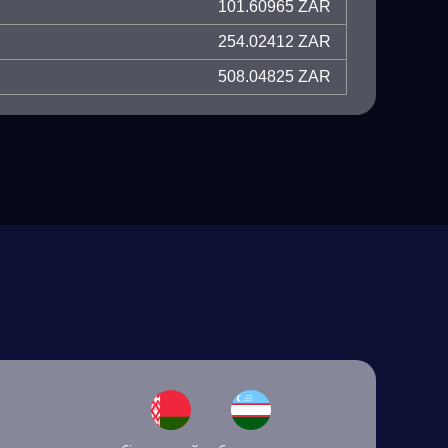
101.60965 ZAR
254.02412 ZAR
508.04825 ZAR