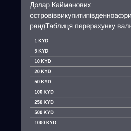
Долар Кайманових
островіввикупитипівденноафр
рандТаблиця перерахунку валю
1 KYD
5 KYD
10 KYD
20 KYD
50 KYD
100 KYD
250 KYD
500 KYD
1000 KYD