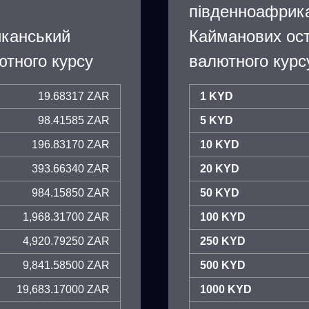
південноафрик
иканський
Кайманових ос
тного курсу
валютного курс
19.68317 ZAR
1 KYD
98.41585 ZAR
5 KYD
196.83170 ZAR
10 KYD
393.66340 ZAR
20 KYD
984.15850 ZAR
50 KYD
1,968.31700 ZAR
100 KYD
4,920.79250 ZAR
250 KYD
9,841.58500 ZAR
500 KYD
19,683.17000 ZAR
1000 KYD