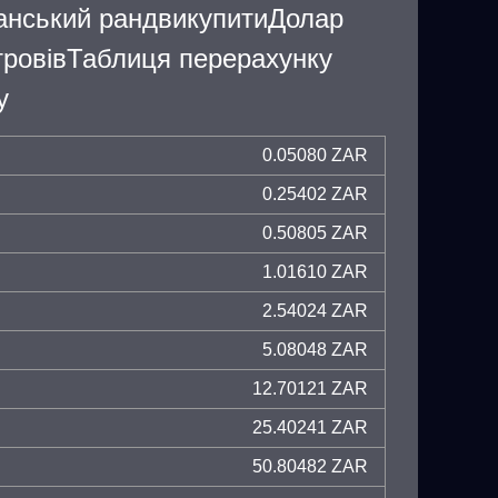
анський рандвикупитиДолар
тровівТаблиця перерахунку
у
0.05080 ZAR
0.25402 ZAR
0.50805 ZAR
1.01610 ZAR
2.54024 ZAR
5.08048 ZAR
12.70121 ZAR
25.40241 ZAR
50.80482 ZAR