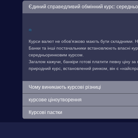
Єдиний справедливий обмінний курс: середнь
Курси валют не обов’язково мають бути складними. Н
Банки та інші постачальники встановлюють власні кур
середньоринковим курсом.
Загалом кажучи, банкіри готові платити певну ціну за
природний курс, встановлений ринком, він є «найсп
Чому виникають курсові різниці
курсове ціноутворення
Курсові пастки