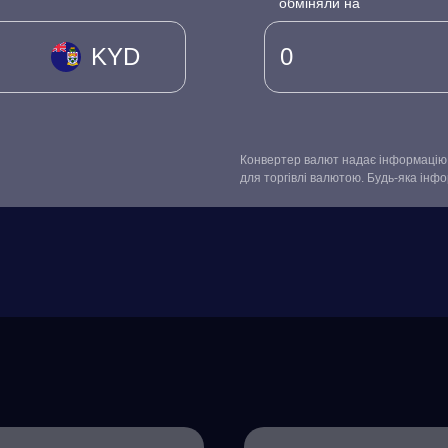
обміняли на
KYD
Конвертер валют надає інформацію 
для торгівлі валютою. Будь-яка інф