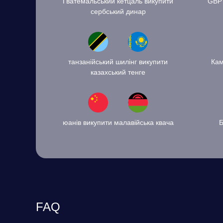
Гватемальський кетцаль викупити
GBP 
сербський динар
танзанійський шилінг викупити
Кам
казахський тенге
юанів викупити малавійська квача
Б
FAQ