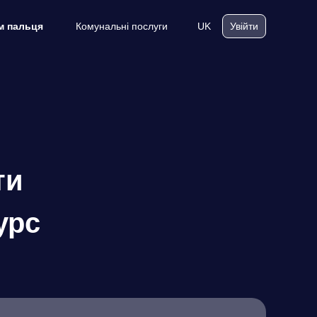
Комунальні послуги
UK
м пальця
Увійти
ти
урс