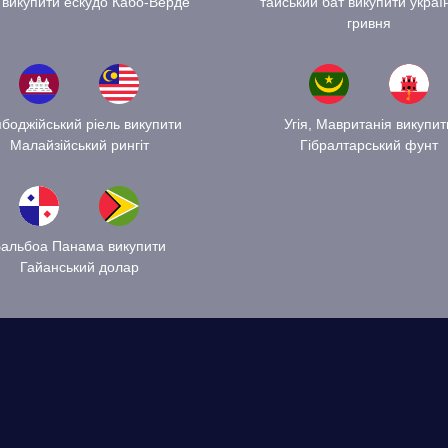
викупити ескудо Кабо-Верде
тайський бат викупити украї
гривня
боджійський ріель викупити
Угія, Мавританія викупит
Малайзійський рингіт
Гібралтарський фунт
альбоа Панама викупити
Гайанський долар