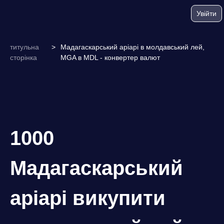
Увійти
титульна
>
Мадагаскарський аріарі в молдавський лей,
сторінка
MGA в MDL - конвертер валют
1000
Мадагаскарський
аріарі викупити