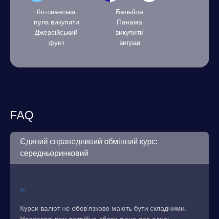
ботсванська
Бальбоа
пула викупити
Панама
Джерсійський
викупити
фунт
виграв
FAQ
Єдиний справедливий обмінний курс:
середньоринковий
Курси валют не обов’язково мають бути складними.