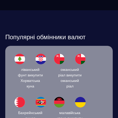
Популярні обмінники валют
ліванський
оманський
фунт викупити
ріал викупити
Хорватська
оманський
куна
ріал
Бахрейнський
малавійська