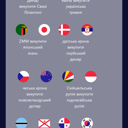
динар
квача викупити
викупити Свазі
українська
Лілангені
гривня
ZMW викупити
датська крона
японський
викупити
юань
сербський
динар
чеська крона
Сейшельська
викупити
рупія викупити
новозеландський
індонезійська
долар
рупія