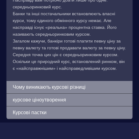
Насправді вам потрібно дбати лише про одне:
середньоринковий курс.
Банки та інші постачальники встановлюють власні
курси, тому єдиного обмінного курсу немає. Але
насправді існує «реальна» процентна ставка. Його
називають середньоринковим курсом.
Загалом кажучи, банкіри готові платити певну ціну за
певну валюту та готові продавати валюту за певну ціну.
Середня точка цих цін є середньоринковим курсом.
Оскільки це природний курс, встановлений ринком, він
є «найсправжнішим» і найсправедливішим курсом.
Чому виникають курсові різниці
курсове ціноутворення
Курсові пастки