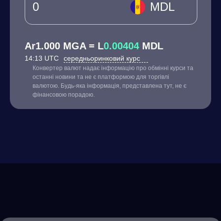
MDL
Ar1.000 MGA = L
0.00404
MDL
14:13 UTC
середньоринковий курс
Конвертер валют надає інформацію про обмінні курси та
останні новини та не є платформою для торгівлі
валютою. Будь-яка інформація, представлена тут, не є
фінансовою порадою.