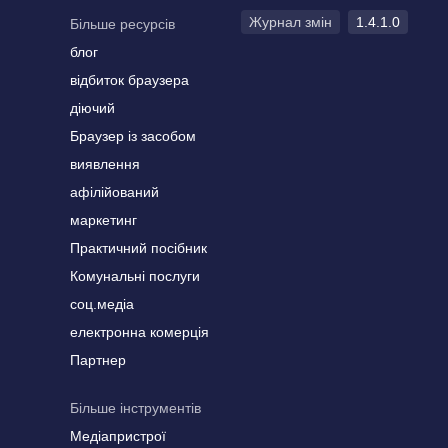
Журнал змін
1.4.1.0
Більше ресурсів
блог
відбиток браузера
діючий
Браузер із засобом
виявлення
афілійований
маркетинг
Практичний посібник
Комунальні послуги
соц.медіа
електронна комерція
Партнер
Більше інструментів
Медіапристрої