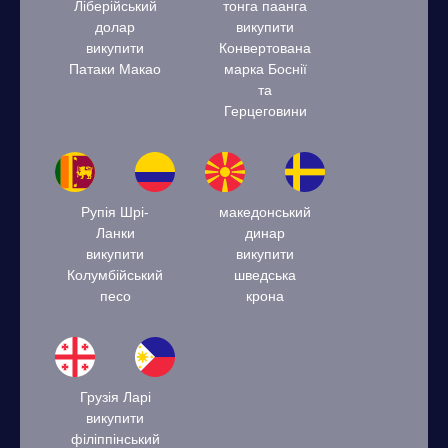
Ліберійський
тонга паанга
долар
викупити
викупити
Конвертована
Патаки Макао
марка Боснії
та
Герцеговини
Рупія Шрі-
македонський
Ланки
динар
викупити
викупити
Колумбійський
шведська
песо
крона
Грузія Ларі
викупити
філіппінський