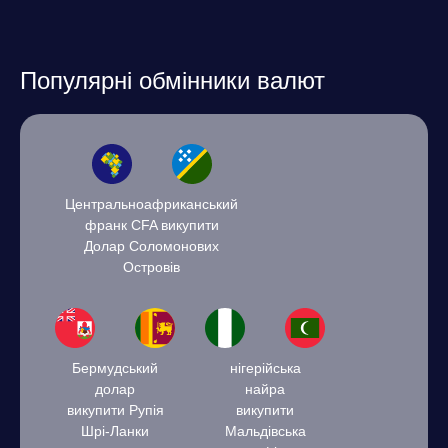
Популярні обмінники валют
Центральноафриканський
франк CFA викупити
Долар Соломонових
Островів
Бермудський
нігерійська
долар
найра
викупити Рупія
викупити
Шрі-Ланки
Мальдівська