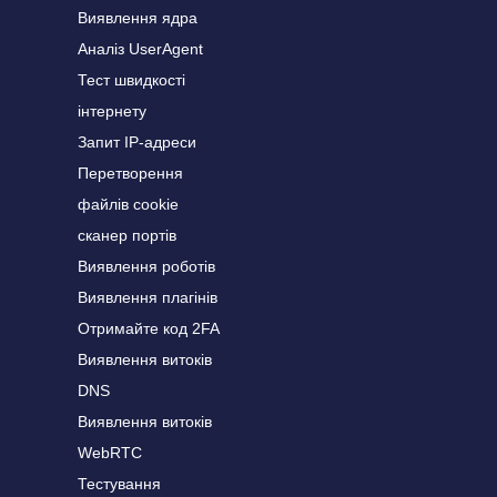
Виявлення ядра
Аналіз UserAgent
Тест швидкості
інтернету
Запит IP-адреси
Перетворення
файлів cookie
сканер портів
Виявлення роботів
Виявлення плагінів
Отримайте код 2FA
Виявлення витоків
DNS
Виявлення витоків
WebRTC
Тестування