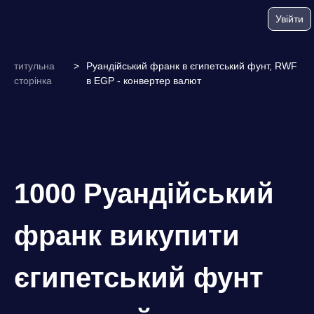
Увійти
титульна
>
Руандійський франк в єгипетський фунт, RWF
сторінка
в EGP - конвертер валют
1000 Руандійський
франк викупити
єгипетський фунт