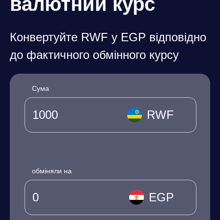
валютний курс
Конвертуйте RWF у EGP відповідно
до фактичного обмінного курсу
Сума
RWF
обміняли на
EGP