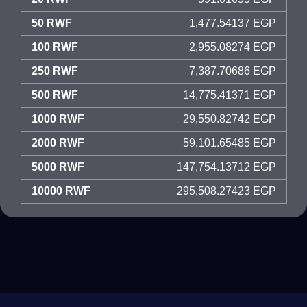
50 RWF
1,477.54137 EGP
100 RWF
2,955.08274 EGP
250 RWF
7,387.70686 EGP
500 RWF
14,775.41371 EGP
1000 RWF
29,550.82742 EGP
2000 RWF
59,101.65485 EGP
5000 RWF
147,754.13712 EGP
10000 RWF
295,508.27423 EGP