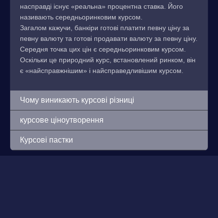
насправді існує «реальна» процентна ставка. Його
називають середньоринковим курсом.
Загалом кажучи, банкіри готові платити певну ціну за
певну валюту та готові продавати валюту за певну ціну.
Середня точка цих цін є середньоринковим курсом.
Оскільки це природний курс, встановлений ринком, він
є «найсправжнішим» і найсправедливішим курсом.
Чому виникають курсові різниці
курсове ціноутворення
Курсові пастки