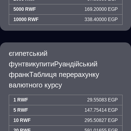
5000 RWF
169.20000 EGP
10000 RWF
338.40000 EGP
єгипетський
фунтвикупитиРуандійський
франкТаблиця перерахунку
валютного курсу
1 RWF
29.55083 EGP
5 RWF
147.75414 EGP
10 RWF
295.50827 EGP
20 RWF
591.01655 EGP