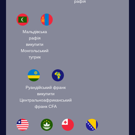
рафія
Мальдівська
рафія
викупити
Монгольський
тугрик
Руандійський франк
викупити
Центральноафриканський
франк CFA