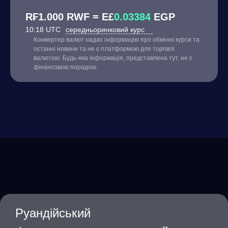
R₣1.000 RWF = E£
0.03384
EGP
10:18 UTC
середньоринковий курс
Конвертер валют надає інформацію про обмінні курси та
останні новини та не є платформою для торгівлі
валютою. Будь-яка інформація, представлена тут, не є
фінансовою порадою.
Руандійський