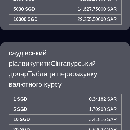
5000 SGD
14,627.75000 SAR
10000 SGD
29,255.50000 SAR
саудівський
ріалвикупитиСінгапурський
доларТаблиця перерахунку
валютного курсу
1 SGD
0.34182 SAR
5 SGD
1.70908 SAR
10 SGD
3.41816 SAR
20 SGD
6.83632 SAR