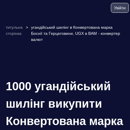
Увійти
титульна
>
угандійський шилінг в Конвертована марка
сторінка
Боснії та Герцеговини, UGX в BAM - конвертер
валют
1000 угандійський
шилінг викупити
Конвертована марка