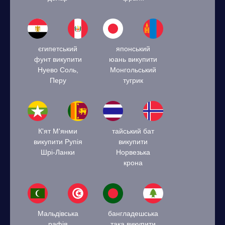
єгипетський
японський
фунт викупити
юань викупити
Нуево Соль,
Монгольський
Перу
тугрик
К'ят М'янми
тайський бат
викупити Рупія
викупити
Шрі-Ланки
Норвезька
крона
Мальдівська
бангладешська
рафія
така викупити