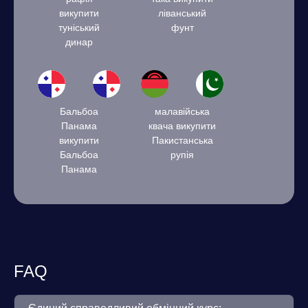
викупити
ліванський
туніський
фунт
динар
Бальбоа
малавійська
Панама
квача викупити
викупити
Пакистанська
Бальбоа
рупія
Панама
FAQ