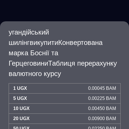
угандійський
шилінгвикупитиКонвертована
марка Боснії та
ГерцеговиниТаблиця перерахунку
валютного курсу
1 UGX
0.00045 BAM
5 UGX
0.00225 BAM
10 UGX
0.00450 BAM
20 UGX
0.00900 BAM
50 UGX
0.02250 BAM