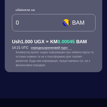
обміняли на
BAM
Ush1.000 UGX = KM
0.00045
BAM
14:21 UTC
середньоринковий курс
Конвертер валют надає інформацію про обмінні курси та
останні новини та не є платформою для торгівлі
валютою. Будь-яка інформація, представлена тут, не є
фінансовою порадою.