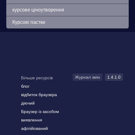
курсове ціноутворення
Курсові пастки
Журнал змін
1.4.1.0
Більше ресурсів
блог
відбиток браузера
діючий
Браузер із засобом
виявлення
афілійований