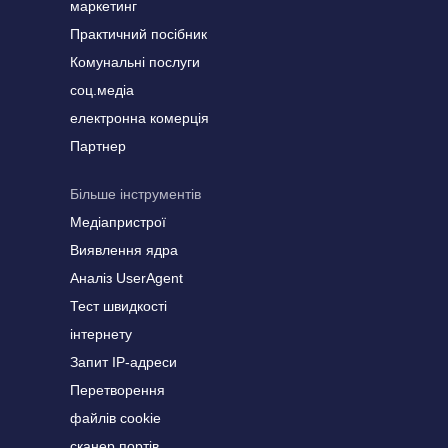
маркетинг
Практичний посібник
Комунальні послуги
соц.медіа
електронна комерція
Партнер
Більше інструментів
Медіапристрої
Виявлення ядра
Аналіз UserAgent
Тест швидкості
інтернету
Запит IP-адреси
Перетворення
файлів cookie
сканер портів