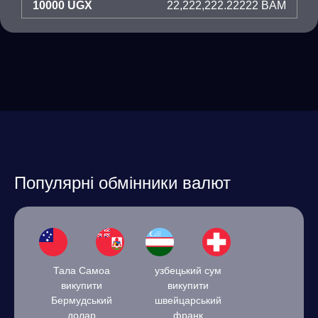
10000 UGX
22,222,222.22222 BAM
Популярні обмінники валют
Тала Самоа
узбецький сум
викупити
викупити
Бермудський
швейцарський
долар
франк