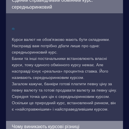
Єдиний справедливий обмінний курс:
середньоринковий
Курси валют не обов’язково мають бути складними.
Насправді вам потрібно дбати лише про одне:
середньоринковий курс.
Банки та інші постачальники встановлюють власні
курси, тому єдиного обмінного курсу немає. Але
насправді існує «реальна» процентна ставка. Його
називають середньоринковим курсом.
Загалом кажучи, банкіри готові платити певну ціну за
певну валюту та готові продавати валюту за певну ціну.
Середня точка цих цін є середньоринковим курсом.
Оскільки це природний курс, встановлений ринком, він
є «найсправжнішим» і найсправедливішим курсом.
Чому виникають курсові різниці