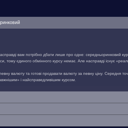
оринковий
асправді вам потрібно дбати лише про одне: середньоринковий кур
си, тому єдиного обмінного курсу немає. Але насправді існує «реа
 певну валюту та готові продавати валюту за певну ціну. Середня то
равжнішим» і найсправедливішим курсом.