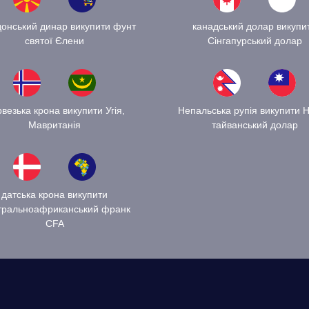
онський динар викупити фунт
канадський долар викупи
святої Єлени
Сінгапурський долар
везька крона викупити Угія,
Непальська рупія викупити 
Мавританія
тайванський долар
датська крона викупити
тральноафриканський франк
CFA