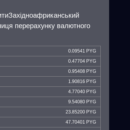
итиЗахідноафриканський
иця перерахунку валютного
0.09541 PYG
0.47704 PYG
0.95408 PYG
1.90816 PYG
4.77040 PYG
9.54080 PYG
23.85200 PYG
47.70401 PYG