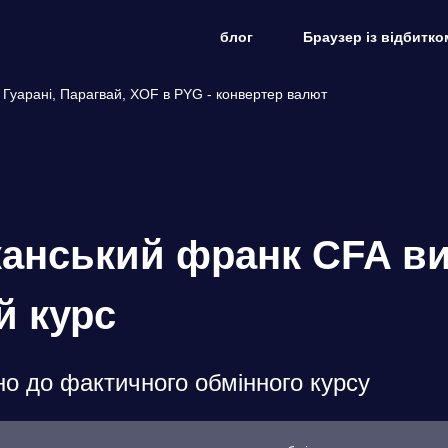
блог
Браузер із відбитко
Гуарані, Парагвай, XOF в PYG - конвертер валют
анський франк CFA ви
й курс
о до фактичного обмінного курсу