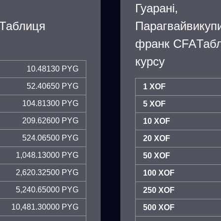
Гуарані,
йТаблиця
Парагвайвикуп
франк CFAТабл
курсу
10.48130 PYG
52.40650 PYG
1 XOF
104.81300 PYG
5 XOF
209.62600 PYG
10 XOF
524.06500 PYG
20 XOF
1,048.13000 PYG
50 XOF
2,620.32500 PYG
100 XOF
5,240.65000 PYG
250 XOF
10,481.30000 PYG
500 XOF