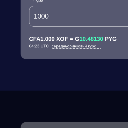
Сума
CFA1.000 XOF = ₲
10.48130
PYG
04:23 UTC
середньоринковий курс