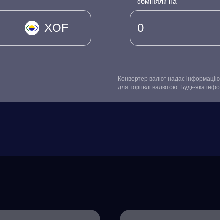
обміняли на
XOF
Конвертер валют надає інформацію 
для торгівлі валютою. Будь-яка інф