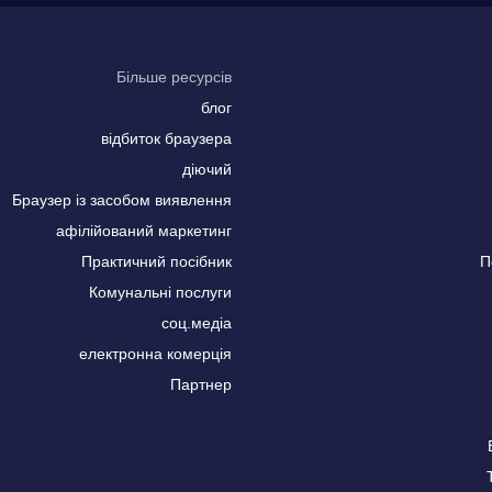
Більше ресурсів
блог
відбиток браузера
діючий
Браузер із засобом виявлення
афілійований маркетинг
Практичний посібник
П
Комунальні послуги
соц.медіа
електронна комерція
Партнер