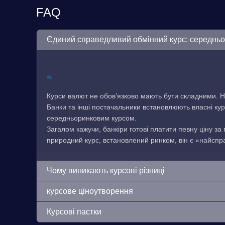
FAQ
Єдиний справедливий обмінний курс: середнь
Курси валют не обов’язково мають бути складними. Н
Банки та інші постачальники встановлюють власні кур
середньоринковим курсом.
Загалом кажучи, банкіри готові платити певну ціну за
природний курс, встановлений ринком, він є «найсп
Чому виникають курсові різниці
курсове ціноутворення
Курсові пастки