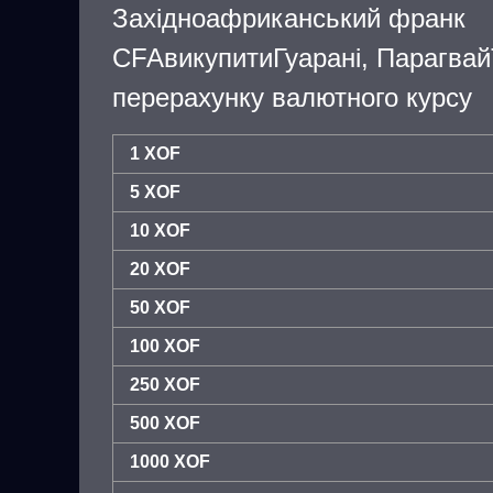
Західноафриканський франк
CFAвикупитиГуарані, Парагва
перерахунку валютного курсу
1 XOF
5 XOF
10 XOF
20 XOF
50 XOF
100 XOF
250 XOF
500 XOF
1000 XOF