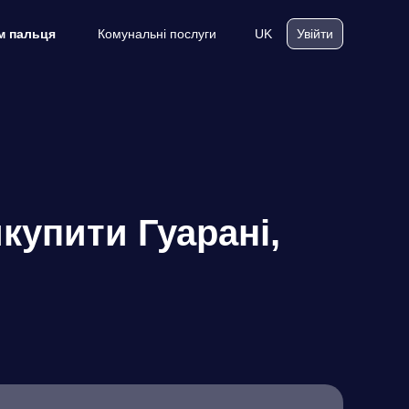
Комунальні послуги
UK
м пальця
Увійти
купити Гуарані,