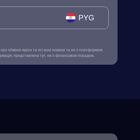
PYG
про обмінні курси та останні новини та не є платформою
ормація, представлена тут, не є фінансовою порадою.