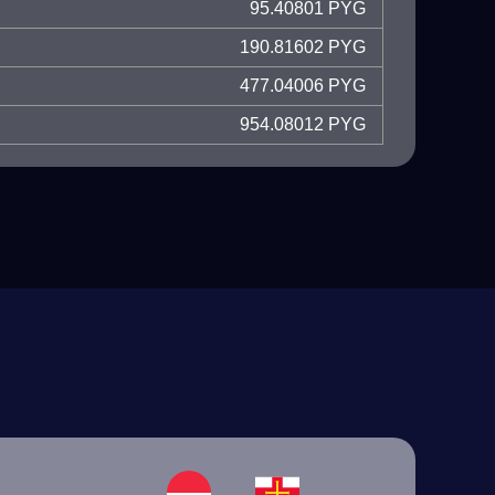
95.40801 PYG
190.81602 PYG
477.04006 PYG
954.08012 PYG