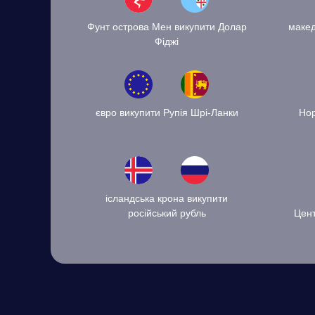
Фунт острова Мен викупити Долар
макед
Фіджі
євро викупити Рупія Шрі-Ланки
Нор
ісландська крона викупити
російський рубль
Цен