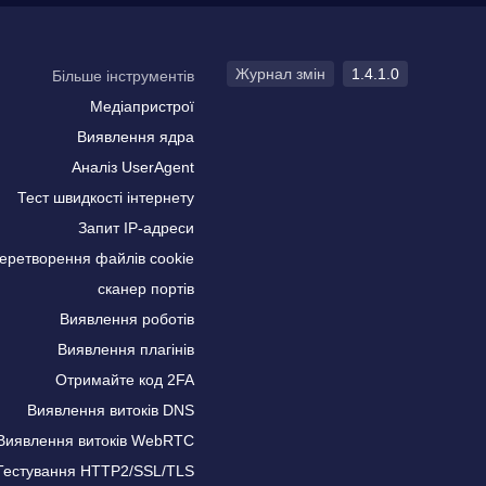
Журнал змін
1.4.1.0
Більше інструментів
Медіапристрої
Виявлення ядра
Аналіз UserAgent
Тест швидкості інтернету
Запит IP-адреси
еретворення файлів cookie
сканер портів
Виявлення роботів
Виявлення плагінів
Отримайте код 2FA
Виявлення витоків DNS
Виявлення витоків WebRTC
Тестування HTTP2/SSL/TLS