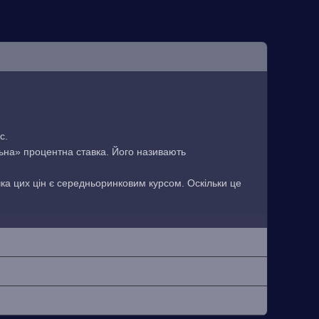
с.
льна» процентна ставка. Його називають
чка цих цін є середньоринковим курсом. Оскільки це