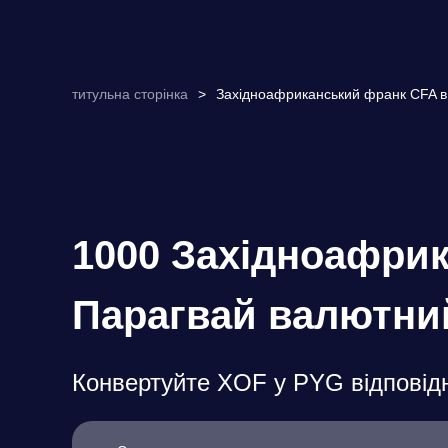
титульна сторінка
>
Західноафриканський франк CFA в 
1000 Західноафрик
Парагвай валютни
Конвертуйте XOF у PYG відповідн