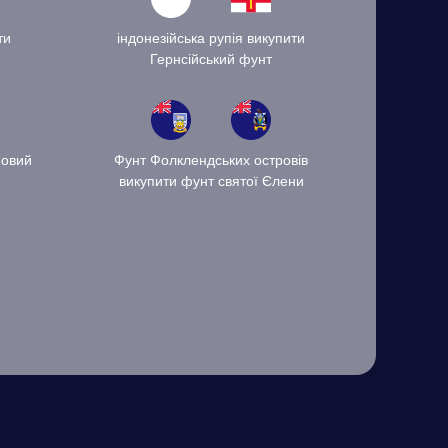
ти
індонезійська рупія викупити
Гернсійський фунт
Новий
Фунт Фолклендських островів
викупити фунт святої Єлени