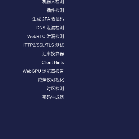
机器人检测
插件检测
生成 2FA 验证码
DNS 泄漏检测
WebRTC 泄漏检测
HTTP2/SSL/TLS 测试
汇率换算器
Client Hints
WebGPU 浏览器报告
陀螺仪可视化
时区检测
密码生成器