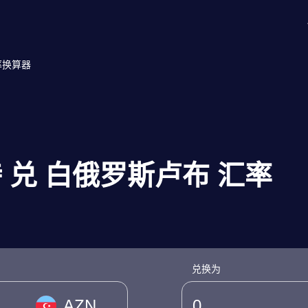
汇率换算器
特 兑 白俄罗斯卢布 汇率
兑换为
AZN