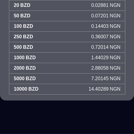
20 BZD
0.02881 NGN
50 BZD
0.07201 NGN
100 BZD
0.14403 NGN
250 BZD
0.36007 NGN
500 BZD
0.72014 NGN
1000 BZD
1.44029 NGN
2000 BZD
2.88058 NGN
5000 BZD
7.20145 NGN
10000 BZD
14.40289 NGN