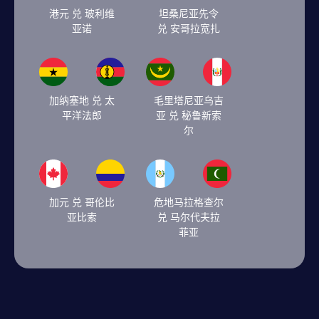
港元 兑 玻利维
坦桑尼亚先令
亚诺
兑 安哥拉宽扎
加纳塞地 兑 太
毛里塔尼亚乌吉
平洋法郎
亚 兑 秘鲁新索
尔
加元 兑 哥伦比
危地马拉格查尔
亚比索
兑 马尔代夫拉
菲亚