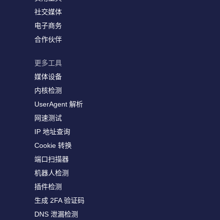
社交媒体
电子商务
合作伙伴
更多工具
媒体设备
内核检测
UserAgent 解析
网速测试
IP 地址查询
Cookie 转换
端口扫描器
机器人检测
插件检测
生成 2FA 验证码
DNS 泄漏检测