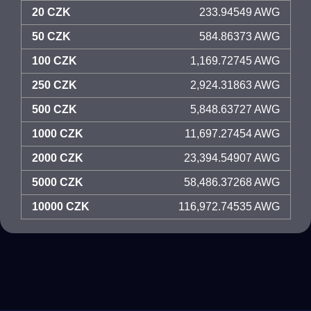
20 CZK
233.94549 AWG
50 CZK
584.86373 AWG
100 CZK
1,169.72745 AWG
250 CZK
2,924.31863 AWG
500 CZK
5,848.63727 AWG
1000 CZK
11,697.27454 AWG
2000 CZK
23,394.54907 AWG
5000 CZK
58,486.37268 AWG
10000 CZK
116,972.74535 AWG