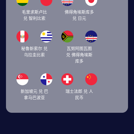
毛里求斯卢比
佛得角埃斯库多
兑 智利比索
兑 日元
秘鲁新索尔 兑
瓦努阿图瓦图
乌拉圭比索
兑 佛得角埃斯
库多
新加坡元 兑 巴
瑞士法郎 兑 人
拿马巴波亚
民币