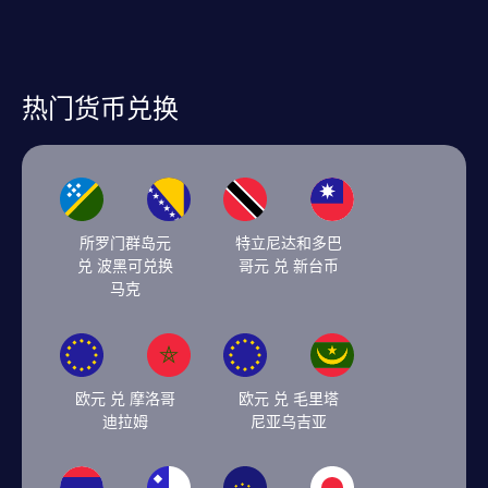
热门货币兑换
所罗门群岛元
特立尼达和多巴
兑 波黑可兑换
哥元 兑 新台币
马克
欧元 兑 摩洛哥
欧元 兑 毛里塔
迪拉姆
尼亚乌吉亚