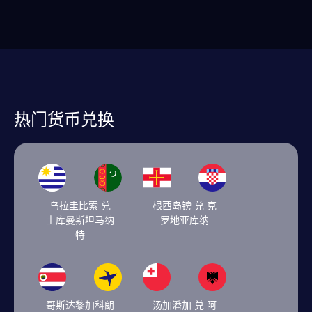
热门货币兑换
乌拉圭比索 兑
根西岛镑 兑 克
土库曼斯坦马纳
罗地亚库纳
特
哥斯达黎加科朗
汤加潘加 兑 阿