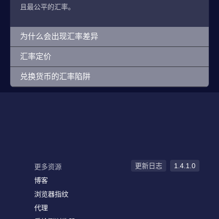
且最公平的汇率。
为什么会出现汇率差异
汇率定价
兑换货币的汇率陷阱
更新日志
1.4.1.0
更多资源
博客
浏览器指纹
代理