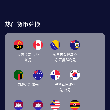
热门货币兑换
安哥拉宽扎 兑
波黑可兑换马克
加元
兑 开曼群岛元
ZMW 兑 澳元
巴拿马巴波亚
兑 韩元