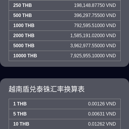
250 THB
198,148.87750 VND
500 THB
396,297.75500 VND
1000 THB
792,595.51000 VND
2000 THB
1,585,191.02000 VND
5000 THB
3,962,977.55000 VND
10000 THB
7,925,955.10000 VND
越南盾兑泰铢汇率换算表
1 THB
0.00126 VND
5 THB
0.00631 VND
10 THB
0.01262 VND