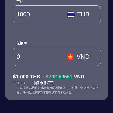
金额
THB
兑换为
VND
฿1.000 THB = ₫
792.59551
VND
00:19 UTC
中间市场汇率
汇率换算器提供汇率资讯和最新消息，并不是一个货币交易平
台。任何显示在这里的信息均非财务建议。