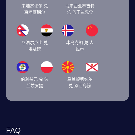
柬埔寨瑞尔 兑
马来西亚林吉特
柬埔寨瑞尔
兑 乌干达先令
尼泊尔卢比 兑
冰岛克朗 兑 人
埃及镑
民币
伯利兹元 兑 波
马其顿第纳尔
兰兹罗提
兑 泽西岛镑
FAQ