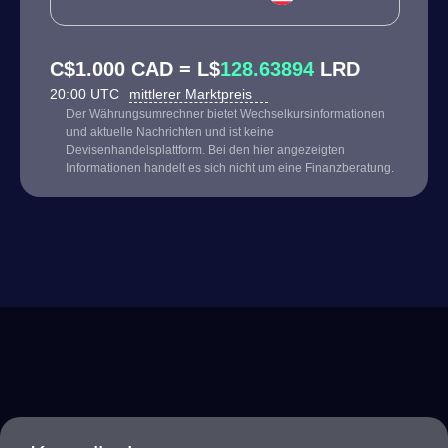
C$1.000 CAD = L$
128.63894
LRD
20:00 UTC
mittlerer Marktpreis
Der Währungsumrechner bietet Wechselkursinformationen
und aktuelle Nachrichten und ist keine
Devisenhandelsplattform. Bei den hier angezeigten
Informationen handelt es sich nicht um eine Finanzberatung.