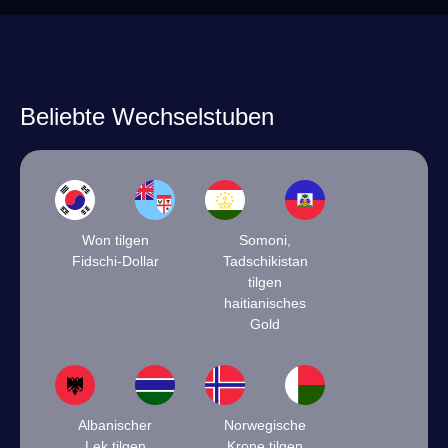
Beliebte Wechselstuben
Won tilgen
Somoni,
Fidschi-Dollar
Tadschikistan
tilgen
haitianisches
Gold
Albanischer
Norwegische
Lek tilgen
Krone tilgen