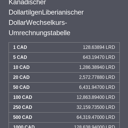
Kanadischer
DollartilgenLiberianischer
DollarWechselkurs-
Umrechnungstabelle
1 CAD
128.63894 LRD
5 CAD
643.19470 LRD
10 CAD
1,286.38940 LRD
20 CAD
2,572.77880 LRD
50 CAD
6,431.94700 LRD
100 CAD
12,863.89400 LRD
250 CAD
32,159.73500 LRD
500 CAD
64,319.47000 LRD
1000 CAD
128,638.94000 LRD