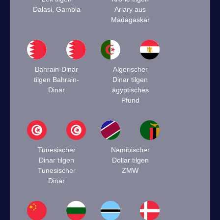
Dalasi, Gambia
Ariary aus
Madagaskar
Bahrain-Dinar
Algerischer
tilgen Bahrain-
Dinar tilgen
Dinar
ägyptisches
Pfund
Tunesischer
Namibischer
Dinar tilgen
Dollar tilgen
Tunesischer
ZMW
Dinar