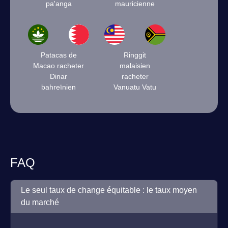
pa'anga
mauricienne
Patacas de
Ringgit
Macao racheter
malaisien
Dinar
racheter
bahreïnien
Vanuatu Vatu
FAQ
Le seul taux de change équitable : le taux moyen
du marché