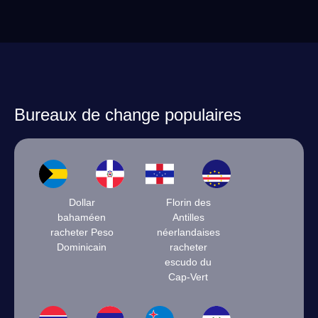
Bureaux de change populaires
Dollar
Florin des
bahaméen
Antilles
racheter Peso
néerlandaises
Dominicain
racheter
escudo du
Cap-Vert