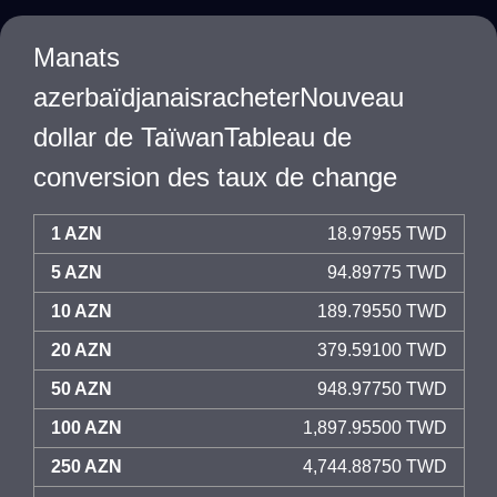
Manats
azerbaïdjanaisracheterNouveau
dollar de TaïwanTableau de
conversion des taux de change
1 AZN
18.97955 TWD
5 AZN
94.89775 TWD
10 AZN
189.79550 TWD
20 AZN
379.59100 TWD
50 AZN
948.97750 TWD
100 AZN
1,897.95500 TWD
250 AZN
4,744.88750 TWD