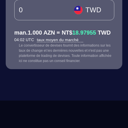
TWD
man.1.000 AZN = NT$
18.97955
TWD
04:02 UTC
taux moyen du marché
Le convertisseur de devises fournit des informations sur les
taux de change et les dernières nouvelles et n'est pas une
plateforme de trading de devises. Toute information affichée
ici ne constitue pas un conseil financier.