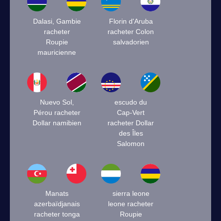
Dalasi, Gambie
Florin d'Aruba
racheter
racheter Colon
Roupie
salvadorien
mauricienne
Nuevo Sol,
escudo du
Pérou racheter
Cap-Vert
Dollar namibien
racheter Dollar
des Îles
Salomon
Manats
sierra leone
azerbaïdjanais
leone racheter
racheter tonga
Roupie