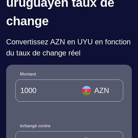
uruguayen taux de
change
Convertissez AZN en UYU en fonction
du taux de change réel
Montant
AZN
échangé contre