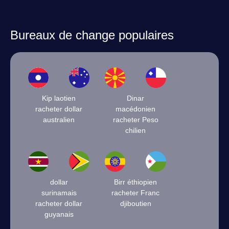
Bureaux de change populaires
Kip laotien
Dinar
racheter dollar
macédonien
australien
racheter Peso
chilien
dollar
Birr éthiopien
surinamais
racheter Franc
racheter dollar
djiboutien
guyanais