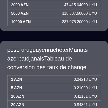
2000 AZN
47,415.04000 UYU
5000 AZN
118,537.60000 UYU
10000 AZN
237,075.20000 UYU
peso uruguayenracheterManats
azerbaïdjanaisTableau de
conversion des taux de change
1 AZN
0.04218 UYU
5 AZN
0.21090 UYU
10 AZN
0.42181 UYU
20 AZN
0.84361 UYU