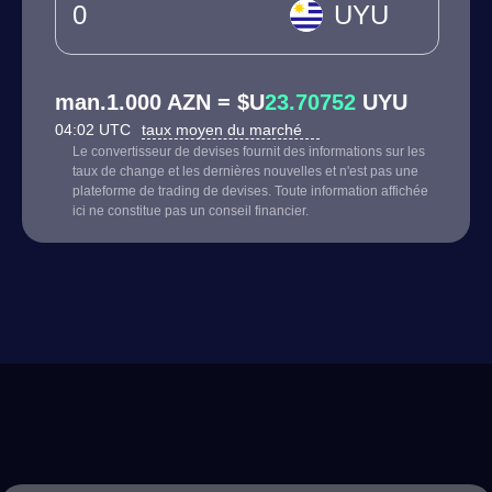
UYU
man.1.000 AZN = $U
23.70752
UYU
04:02 UTC
taux moyen du marché
Le convertisseur de devises fournit des informations sur les
taux de change et les dernières nouvelles et n'est pas une
plateforme de trading de devises. Toute information affichée
ici ne constitue pas un conseil financier.