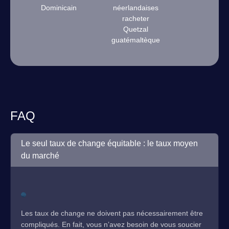
Dominicain
néerlandaises
racheter
Quetzal
guatémaltèque
FAQ
Le seul taux de change équitable : le taux moyen
du marché
Les taux de change ne doivent pas nécessairement être
compliqués. En fait, vous n’avez besoin de vous soucier