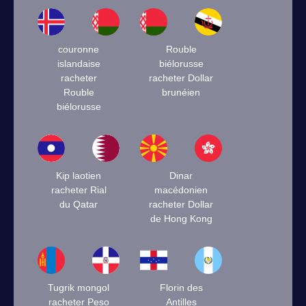
couronne
Rouble
islandaise
biélorusse
racheter
racheter Dollar
Rouble
brunéien
biélorusse
Kip laotien
Dinar
racheter Rial
macédonien
du Qatar
racheter Dollar
de Hong Kong
Tugrik mongol
Florin des
racheter Peso
Antilles