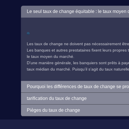
Le seul taux de change équitable : le taux moyen
Les taux de change ne doivent pas nécessairement être 
Les banques et autres prestataires fixent leurs propres ta
le taux moyen du marché.
D’une manière générale, les banquiers sont prêts à payer
taux médian du marché. Puisqu’il s’agit du taux naturelleme
Pourquoi les différences de taux de change se pr
tarification du taux de change
Pièges du taux de change