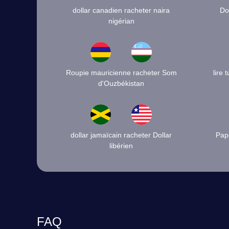
dollar canadien racheter naira
Do
nigérian
Roupie mauricienne racheter Som
lire
d'Ouzbékistan
dollar jamaïcain racheter Dollar
Pap
libérien
FAQ