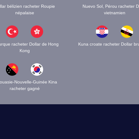
llar bélizien racheter Roupie
Nuevo Sol, Pérou racheter 
népalaise
vietnamien
 turque racheter Dollar de Hong
Kuna croate racheter Dollar br
Kong
ouasie-Nouvelle-Guinée Kina
racheter gagné