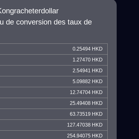
Kongracheterdollar
u de conversion des taux de
0.25494 HKD
1.27470 HKD
2.54941 HKD
5.09882 HKD
12.74704 HKD
25.49408 HKD
63.73519 HKD
127.47038 HKD
254.94075 HKD