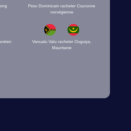
Dong
Peso Dominicain racheter Couronne
norvégienne
unéien
Vanuatu Vatu racheter Ouguiya,
Mauritanie