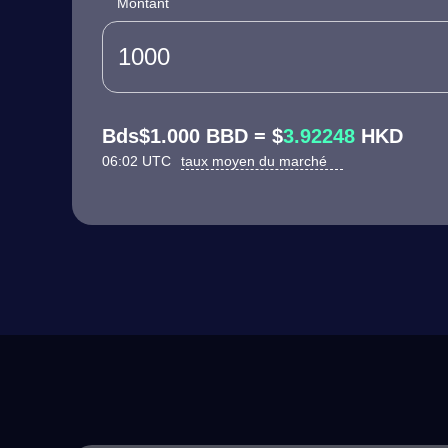
Montant
Bds$1.000 BBD = $
3.92248
HKD
06:02 UTC
taux moyen du marché