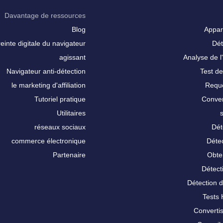
Davantage de ressources
Blog
Appar
inte digitale du navigateur
Dét
agissant
Analyse de l'
Navigateur anti-détection
Test de
le marketing d'affiliation
Requê
Tutoriel pratique
Conver
Utilitaires
réseaux sociaux
Dét
commerce électronique
Détec
Partenaire
Obte
Détect
Détection 
Tests
Converti