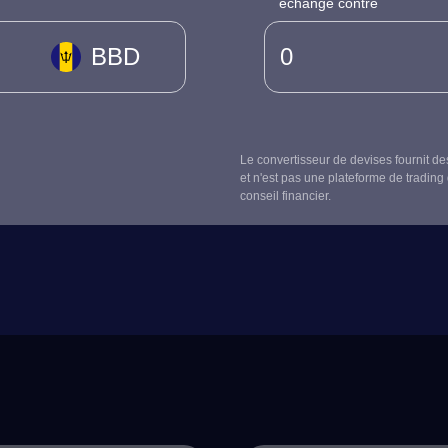
échangé contre
BBD
Le convertisseur de devises fournit de
et n'est pas une plateforme de trading 
conseil financier.