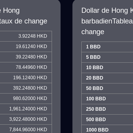
de Hong
Dollar de Hong 
taux de change
barbadienTablea
change
3.92248 HKD
19.61240 HKD
1 BBD
39.22480 HKD
5 BBD
78.44960 HKD
10 BBD
196.12400 HKD
20 BBD
392.24800 HKD
50 BBD
980.62000 HKD
100 BBD
1,961.24000 HKD
250 BBD
3,922.48000 HKD
500 BBD
7,844.96000 HKD
1000 BBD