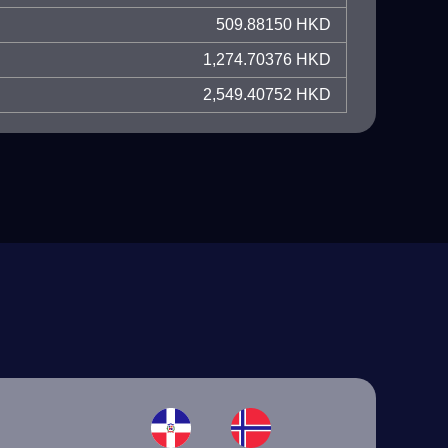
509.88150 HKD
1,274.70376 HKD
2,549.40752 HKD