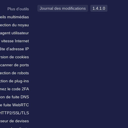
Journal des modifications
1.4.1.0
Plus d'outils
eils multimédias
ection du noyau
agent utilisateur
 vitesse Internet
te d'adresse IP
sion de cookies
scanner de ports
ection de robots
tion de plug-ins
nez le code 2FA
ion de fuite DNS
de fuite WebRTC
 HTTP2/SSL/TLS
sseur de devises