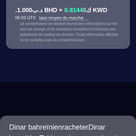
0.81448
.د.ب1.000 BHD = ك
KWD
06:03 UTC
taux moyen du marché
Le convertisseur de devises fournit des informations sur les
taux de change et les dernières nouvelles et n'est pas une
plateforme de trading de devises. Toute information affichée
ici ne constitue pas un conseil financier.
Dinar bahreïnienracheterDinar