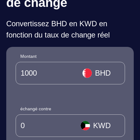
de change
Convertissez BHD en KWD en
fonction du taux de change réel
Montant
BHD
échangé contre
KWD