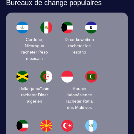
Bureaux de change populaires
Cordoue,
Dinar koweïtien
Nicaragua
racheter loti
racheter Peso
lesotho
mexicain
dollar jamaïcain
Roupie
racheter Dinar
indonésienne
algérien
racheter Rafia
des Maldives