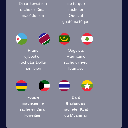
Dinar koweïtien
lire turque
racheter Dinar
racheter
macédonien
Quetzal
guatémaltèque
Franc
Ouguiya,
djiboutien
Mauritanie
racheter Dollar
racheter livre
namibien
libanaise
Roupie
Baht
mauricienne
thaïlandais
racheter Dinar
racheter Kyat
koweïtien
du Myanmar