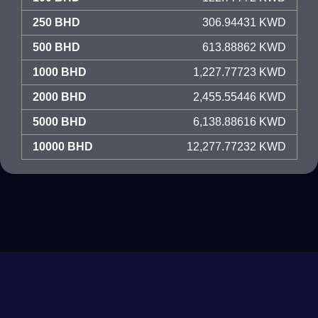
250 BHD
306.94431 KWD
500 BHD
613.88862 KWD
1000 BHD
1,227.77723 KWD
2000 BHD
2,455.55446 KWD
5000 BHD
6,138.88616 KWD
10000 BHD
12,277.77232 KWD