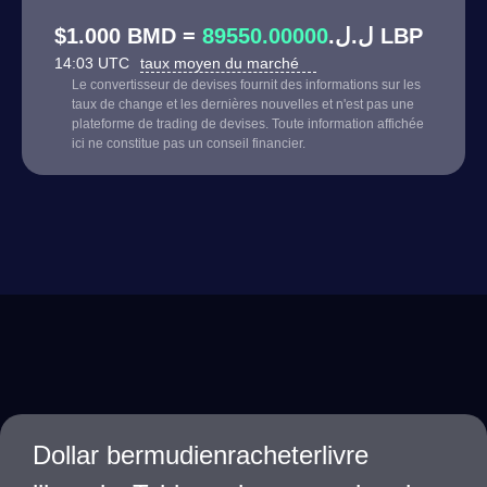
89550.00000
$1.000 BMD = ل.ل.
LBP
14:03 UTC
taux moyen du marché
Le convertisseur de devises fournit des informations sur les
taux de change et les dernières nouvelles et n'est pas une
plateforme de trading de devises. Toute information affichée
ici ne constitue pas un conseil financier.
Dollar bermudienracheterlivre