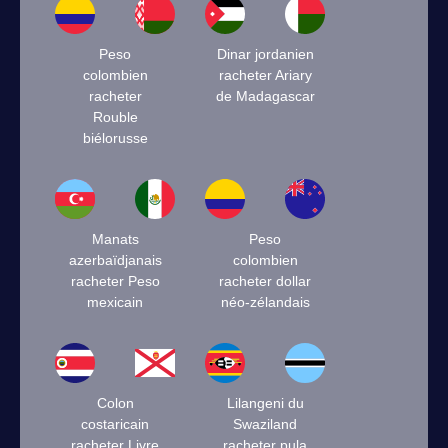
Peso
Dinar jordanien
colombien
racheter Ariary
racheter
de Madagascar
Rouble
biélorusse
Manats
Peso
azerbaïdjanais
colombien
racheter Peso
racheter dollar
mexicain
néo-zélandais
Colon
Lilangeni du
costaricain
Swaziland
racheter Livre
racheter pula