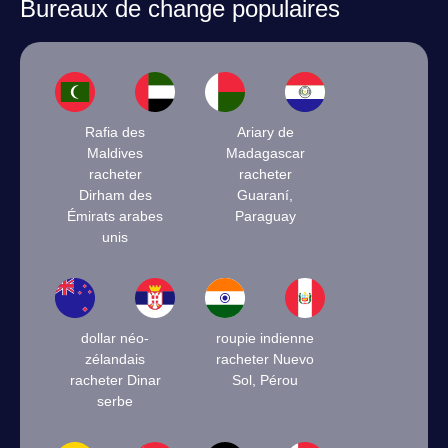
Bureaux de change populaires
Rafia des
Ariary de
Maldives
Madagascar
racheter
racheter
Dirham des
Guaraní,
Émirats arabes
Paraguay
unis
dollar néo-
roupie indienne
zélandais
racheter Nuevo
racheter Dinar
Sol, Pérou
serbe