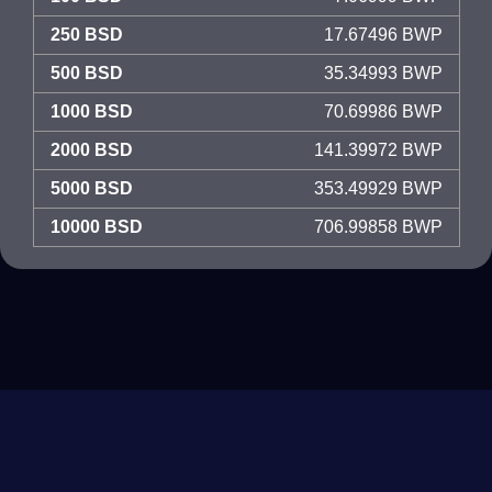
250 BSD
17.67496 BWP
500 BSD
35.34993 BWP
1000 BSD
70.69986 BWP
2000 BSD
141.39972 BWP
5000 BSD
353.49929 BWP
10000 BSD
706.99858 BWP