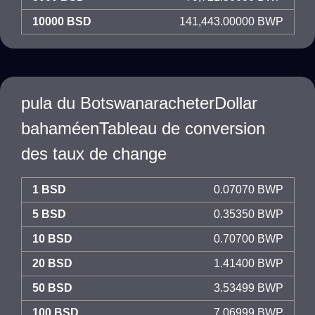
10000 BSD
141,443.00000 BWP
pula du BotswanaracheterDollar
bahaméenTableau de conversion
des taux de change
1 BSD
0.07070 BWP
5 BSD
0.35350 BWP
10 BSD
0.70700 BWP
20 BSD
1.41400 BWP
50 BSD
3.53499 BWP
100 BSD
7.06999 BWP