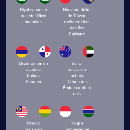
Riyal saoudien
Nouveau dollar
racheter Riyal
de Taïwan
saoudien
racheter Livre
des Îles
Falkland
Dram arménien
dollar
racheter
australien
Balboa
racheter
Panama
Dirham des
Émirats arabes
unis
Ringgit
Roupie
malaisien
indonésienne