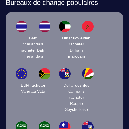
Bureaux de change populaires
Baht
Dinar koweïtien
thaïlandais
racheter
racheter Baht
Dirham
thaïlandais
marocain
EUR racheter
Dollar des îles
Vanuatu Vatu
Caïmans
racheter
Roupie
Seychelloise