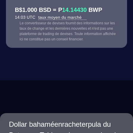
B$1.000 BSD = P
14.14430
BWP
14:03 UTC
taux moyen du marché
Le convertisseur de devises fournit des informations sur les
taux de change et les dernières nouvelles et n'est pas une
plateforme de trading de devises. Toute information affichée
ici ne constitue pas un conseil financier.
Dollar bahaméenracheterpula du