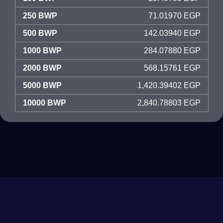
250 BWP
71.01970 EGP
500 BWP
142.03940 EGP
1000 BWP
284.07880 EGP
2000 BWP
568.15761 EGP
5000 BWP
1,420.39402 EGP
10000 BWP
2,840.78803 EGP