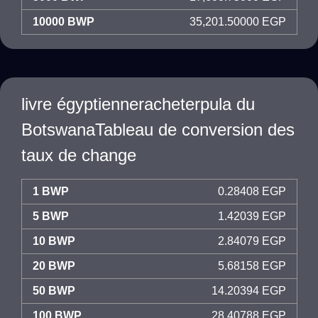
10000 BWP
35,201.50000 EGP
livre égyptienneracheterpula du
BotswanaTableau de conversion des
taux de change
1 BWP
0.28408 EGP
5 BWP
1.42039 EGP
10 BWP
2.84079 EGP
20 BWP
5.68158 EGP
50 BWP
14.20394 EGP
100 BWP
28.40788 EGP