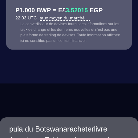
P1.000 BWP = E£
3.52015
EGP
22:03 UTC
taux moyen du marché
Le convertisseur de devises fournit des informations sur les
taux de change et les dernières nouvelles et n'est pas une
plateforme de trading de devises. Toute information affichée
ici ne constitue pas un conseil financier.
pula du Botswanaracheterlivre