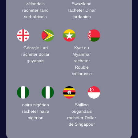
zélandais
Swaziland
racheter rand
racheter Dinar
sud-africain
jordanien
Géorgie Lari
Kyat du
racheter dollar
Myanmar
guyanais
racheter
Rouble
biélorusse
naira nigérian
Shilling
racheter naira
ougandais
nigérian
racheter Dollar
de Singapour