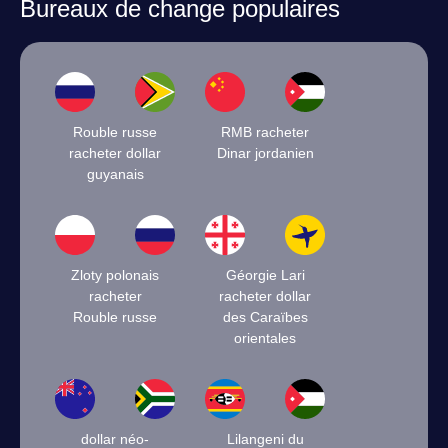
Bureaux de change populaires
Rouble russe
RMB racheter
racheter dollar
Dinar jordanien
guyanais
Zloty polonais
Géorgie Lari
racheter
racheter dollar
Rouble russe
des Caraïbes
orientales
dollar néo-
Lilangeni du