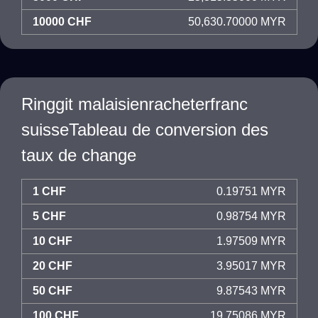
10000 CHF
50,630.70000 MYR
Ringgit malaisienracheterfranc
suisseTableau de conversion des
taux de change
1 CHF
0.19751 MYR
5 CHF
0.98754 MYR
10 CHF
1.97509 MYR
20 CHF
3.95017 MYR
50 CHF
9.87543 MYR
100 CHF
19.75086 MYR