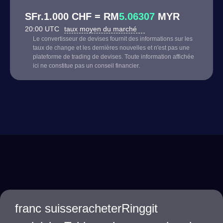
SFr.1.000 CHF = RM
5.06307
MYR
20:00 UTC
taux moyen du marché
Le convertisseur de devises fournit des informations sur les
taux de change et les dernières nouvelles et n'est pas une
plateforme de trading de devises. Toute information affichée
ici ne constitue pas un conseil financier.
franc suisseracheterRinggit