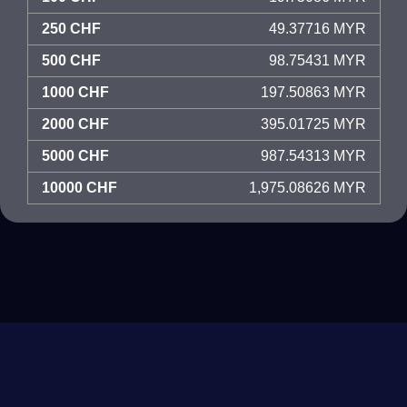
250 CHF
49.37716 MYR
500 CHF
98.75431 MYR
1000 CHF
197.50863 MYR
2000 CHF
395.01725 MYR
5000 CHF
987.54313 MYR
10000 CHF
1,975.08626 MYR