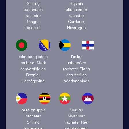
Shilling
Hryvnia
ougandais
ukrainienne
racheter
racheter
Ringgit
Cordoue,
malaisien
Nicaragua
taka bangladais
Dollar
racheter Mark
bahaméen
convertible de
racheter Florin
Bosnie-
des Antilles
Herzégovine
néerlandaises
Peso philippin
Kyat du
racheter
Myanmar
Shilling
racheter Riel
ougandais
cambodgien