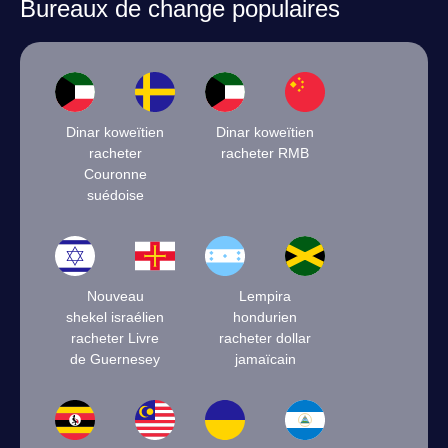
Bureaux de change populaires
Dinar koweïtien
Dinar koweïtien
racheter
racheter RMB
Couronne
suédoise
Nouveau
Lempira
shekel israélien
hondurien
racheter Livre
racheter dollar
de Guernesey
jamaïcain