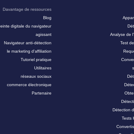
Davantage de ressources
Blog
Appar
inte digitale du navigateur
Dét
agissant
Analyse de l'
Navigateur anti-détection
Test de
le marketing d'affiliation
Requê
Tutoriel pratique
Conver
Utilitaires
réseaux sociaux
Dét
commerce électronique
Détec
Partenaire
Obte
Détect
Détection 
Tests
Converti