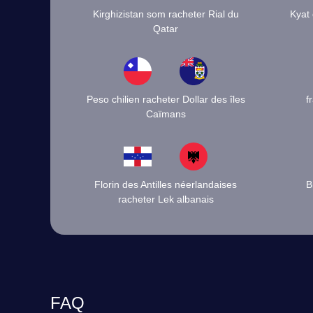
Kirghizistan som racheter Rial du
Kyat
Qatar
Peso chilien racheter Dollar des îles
f
Caïmans
Florin des Antilles néerlandaises
B
racheter Lek albanais
FAQ