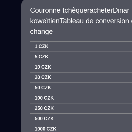
Couronne tchèqueracheterDinar
koweïtienTableau de conversion 
change
1 CZK
5 CZK
10 CZK
20 CZK
50 CZK
100 CZK
250 CZK
500 CZK
1000 CZK