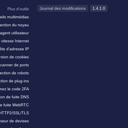
Journal des modifications
1.4.1.0
Plus d'outils
eils multimédias
ection du noyau
agent utilisateur
 vitesse Internet
te d'adresse IP
sion de cookies
scanner de ports
ection de robots
tion de plug-ins
nez le code 2FA
ion de fuite DNS
de fuite WebRTC
 HTTP2/SSL/TLS
sseur de devises