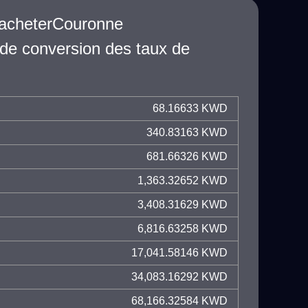
racheterCouronne
de conversion des taux de
68.16633 KWD
340.83163 KWD
681.66326 KWD
1,363.32652 KWD
3,408.31629 KWD
6,816.63258 KWD
17,041.58146 KWD
34,083.16292 KWD
68,166.32584 KWD