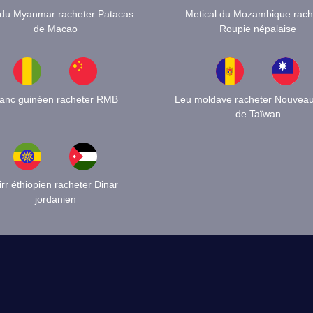
 du Myanmar racheter Patacas
Metical du Mozambique rach
de Macao
Roupie népalaise
ranc guinéen racheter RMB
Leu moldave racheter Nouveau 
de Taïwan
irr éthiopien racheter Dinar
jordanien