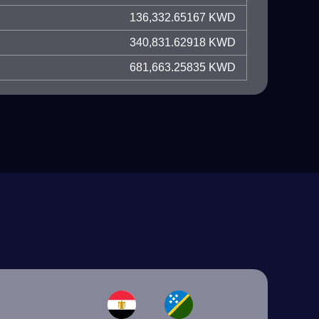
136,332.65167 KWD
340,831.62918 KWD
681,663.25835 KWD