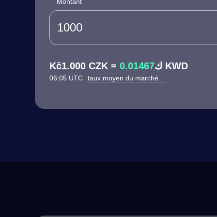
Montant
0.01467
Kč1.000 CZK = ك
KWD
06:05 UTC
taux moyen du marché