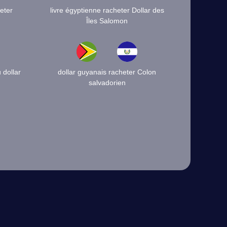
eter
livre égyptienne racheter Dollar des
Îles Salomon
dollar
dollar guyanais racheter Colon
salvadorien