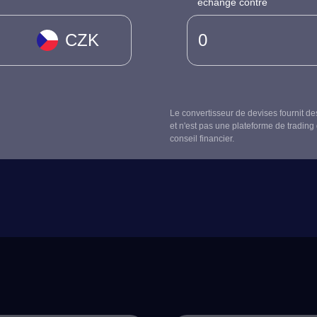
échangé contre
CZK
Le convertisseur de devises fournit de
et n'est pas une plateforme de trading 
conseil financier.