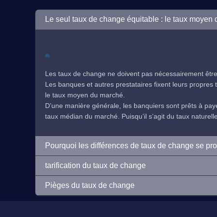
Le seul taux de change équitable : le taux moyen
Les taux de change ne doivent pas nécessairement être 
Les banques et autres prestataires fixent leurs propres ta
le taux moyen du marché.
D’une manière générale, les banquiers sont prêts à payer
taux médian du marché. Puisqu’il s’agit du taux naturelleme
Pourquoi les différences de taux de change se pr
tarification du taux de change
Pièges du taux de change