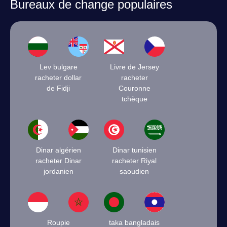
Bureaux de change populaires
Lev bulgare
Livre de Jersey
racheter dollar
racheter
de Fidji
Couronne
tchèque
Dinar algérien
Dinar tunisien
racheter Dinar
racheter Riyal
jordanien
saoudien
Roupie
taka bangladais