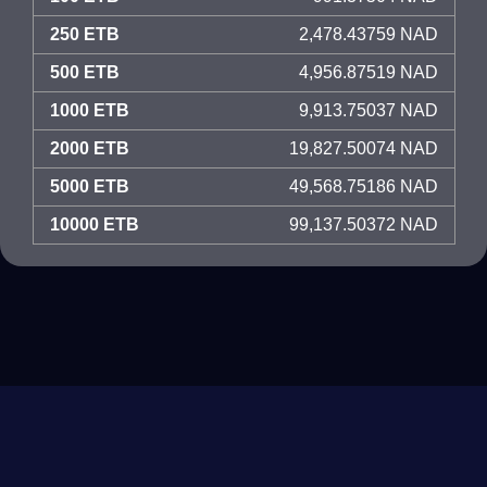
250 ETB
2,478.43759 NAD
500 ETB
4,956.87519 NAD
1000 ETB
9,913.75037 NAD
2000 ETB
19,827.50074 NAD
5000 ETB
49,568.75186 NAD
10000 ETB
99,137.50372 NAD