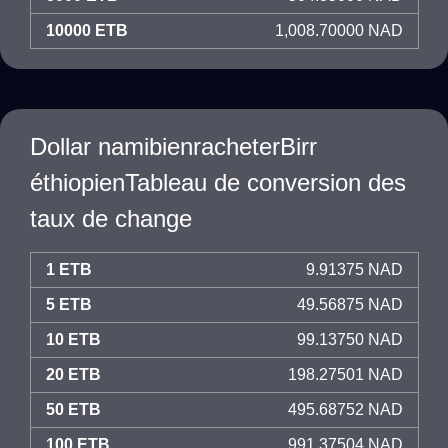
10000 ETB
1,008.70000 NAD
Dollar namibienracheterBirr
éthiopienTableau de conversion des
taux de change
1 ETB
9.91375 NAD
5 ETB
49.56875 NAD
10 ETB
99.13750 NAD
20 ETB
198.27501 NAD
50 ETB
495.68752 NAD
100 ETB
991.37504 NAD