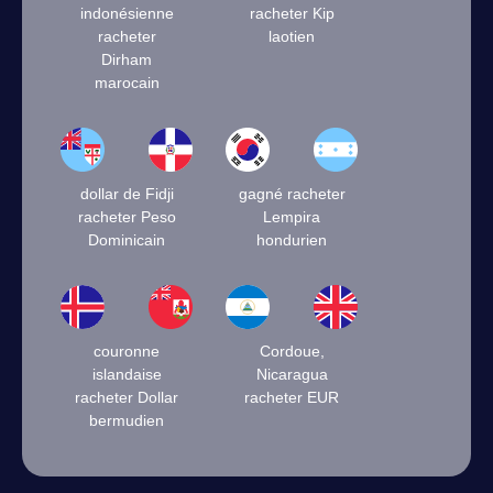
indonésienne
racheter Kip
racheter
laotien
Dirham
marocain
dollar de Fidji
gagné racheter
racheter Peso
Lempira
Dominicain
hondurien
couronne
Cordoue,
islandaise
Nicaragua
racheter Dollar
racheter EUR
bermudien