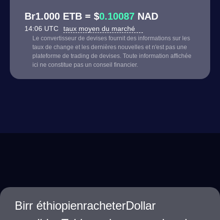
Br1.000 ETB = $
0.10087
NAD
14:06 UTC
taux moyen du marché
Le convertisseur de devises fournit des informations sur les
taux de change et les dernières nouvelles et n'est pas une
plateforme de trading de devises. Toute information affichée
ici ne constitue pas un conseil financier.
Birr éthiopienracheterDollar