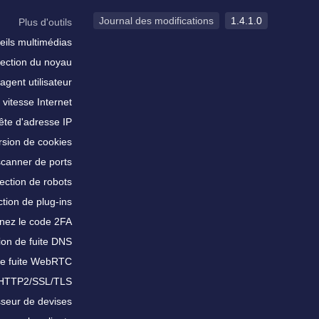
Journal des modifications
1.4.1.0
Plus d'outils
eils multimédias
ection du noyau
agent utilisateur
 vitesse Internet
te d'adresse IP
sion de cookies
scanner de ports
ection de robots
tion de plug-ins
nez le code 2FA
ion de fuite DNS
de fuite WebRTC
 HTTP2/SSL/TLS
sseur de devises