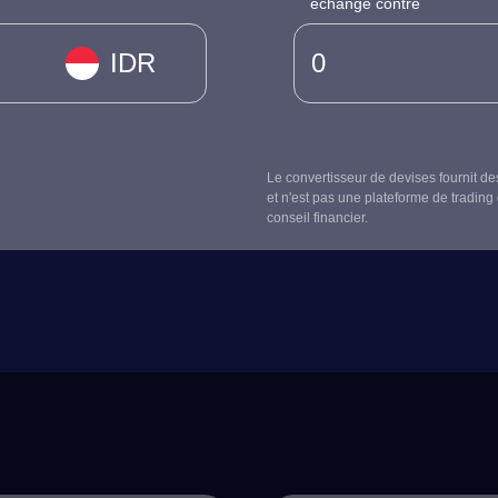
échangé contre
IDR
Le convertisseur de devises fournit de
et n'est pas une plateforme de trading 
conseil financier.