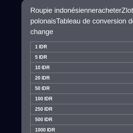
Roupie indonésienneracheterZlo
polonaisTableau de conversion d
change
1 IDR
5 IDR
10 IDR
20 IDR
50 IDR
100 IDR
250 IDR
500 IDR
1000 IDR