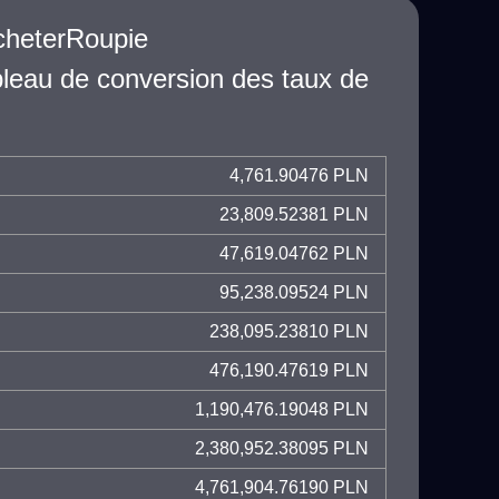
acheterRoupie
leau de conversion des taux de
4,761.90476 PLN
23,809.52381 PLN
47,619.04762 PLN
95,238.09524 PLN
238,095.23810 PLN
476,190.47619 PLN
1,190,476.19048 PLN
2,380,952.38095 PLN
4,761,904.76190 PLN