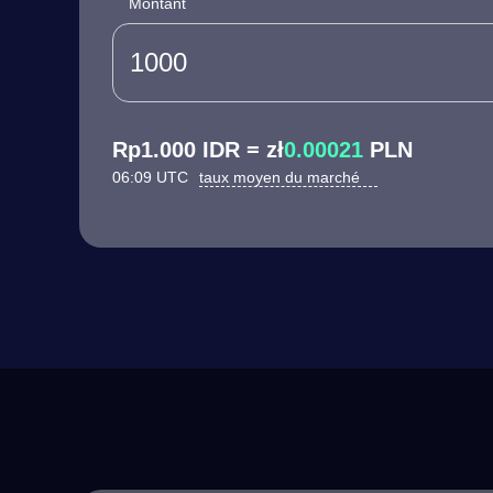
Montant
Rp1.000 IDR = zł
0.00021
PLN
06:09 UTC
taux moyen du marché