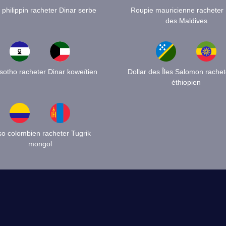
philippin racheter Dinar serbe
Roupie mauricienne racheter 
des Maldives
lesotho racheter Dinar koweïtien
Dollar des Îles Salomon rachete
éthiopien
o colombien racheter Tugrik
mongol