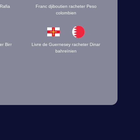
Rafia
Franc djiboutien racheter Peso
colombien
r Birr
Livre de Guernesey racheter Dinar
bahreïnien