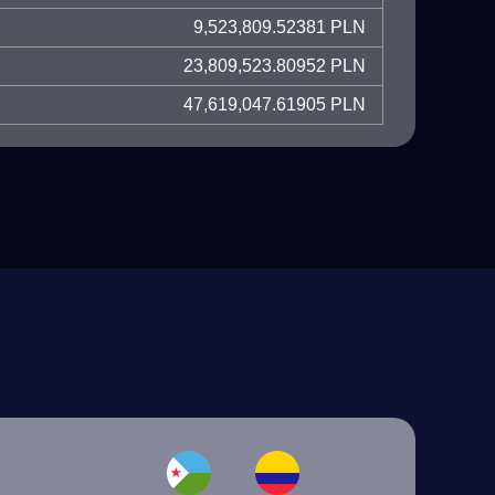
9,523,809.52381 PLN
23,809,523.80952 PLN
47,619,047.61905 PLN