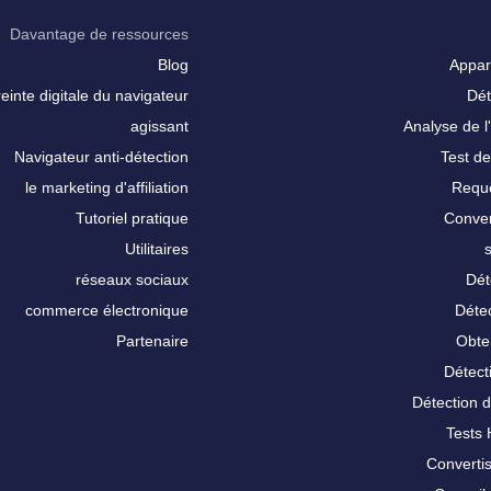
Davantage de ressources
Blog
Appar
inte digitale du navigateur
Dét
agissant
Analyse de l'
Navigateur anti-détection
Test de
le marketing d'affiliation
Requê
Tutoriel pratique
Conver
Utilitaires
réseaux sociaux
Dét
commerce électronique
Détec
Partenaire
Obte
Détect
Détection 
Tests
Converti