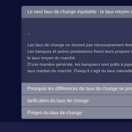
Le seul taux de change équitable : le taux moyen
Les taux de change ne doivent pas nécessairement être 
Les banques et autres prestataires fixent leurs propres ta
le taux moyen du marché.
D’une manière générale, les banquiers sont prêts à payer
taux médian du marché. Puisqu’il s’agit du taux naturelleme
Pourquoi les différences de taux de change se pr
tarification du taux de change
Pièges du taux de change