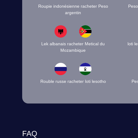
Roupie indonésienne racheter Peso
Peso 
argentin
Lek albanais racheter Metical du
loti 
Mozambique
Rouble russe racheter loti lesotho
Pes
FAQ