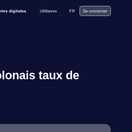
Utilitaires
FR
tes digitales
Se connecter
lonais taux de