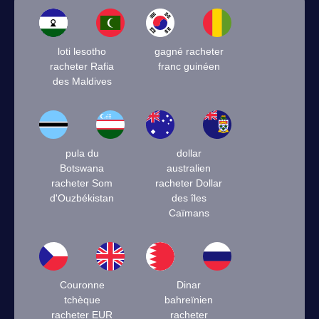
loti lesotho
gagné racheter
racheter Rafia
franc guinéen
des Maldives
pula du
dollar
Botswana
australien
racheter Som
racheter Dollar
d'Ouzbékistan
des îles
Caïmans
Couronne
Dinar
tchèque
bahreïnien
racheter EUR
racheter