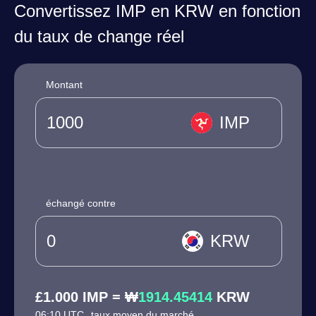
Convertissez IMP en KRW en fonction
du taux de change réel
Montant
IMP
échangé contre
KRW
£1.000 IMP = ₩
1914.45414
KRW
06:10 UTC
taux moyen du marché