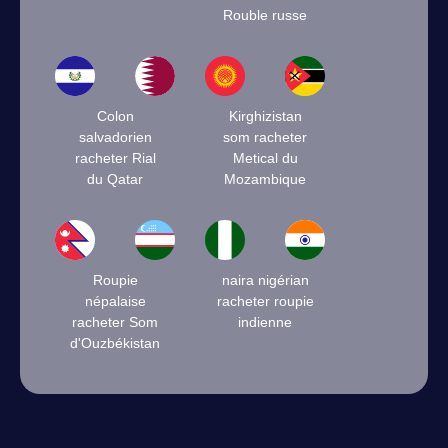
Rouble russe
Colon
Kirghizistan
salvadorien
som racheter
racheter Rial
Metical du
du Qatar
Mozambique
Roupie
naira nigérian
népalaise
racheter roupie
racheter Som
indienne
d'Ouzbékistan