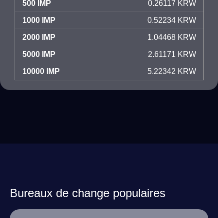
500 IMP
0.26117 KRW
1000 IMP
0.52234 KRW
2000 IMP
1.04468 KRW
5000 IMP
2.61171 KRW
10000 IMP
5.22342 KRW
Bureaux de change populaires