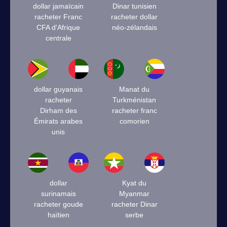
dollar jamaïcain
Dinar tunisien
racheter Franc
racheter dollar
CFA d'Afrique
néo-zélandais
centrale
dollar guyanais
Manat du
racheter
Turkménistan
Dirham des
racheter franc
Émirats arabes
comorien
unis
dollar
Kyat du
surinamais
Myanmar
racheter goude
racheter Dinar
haïtien
serbe