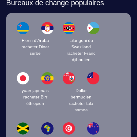
Bureaux de change populaires
Florin d'Aruba
Lilangeni du
racheter Dinar
Swaziland
serbe
racheter Franc
djiboutien
yuan japonais
Dollar
racheter Birr
bermudien
éthiopien
racheter tala
samoa