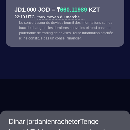
JD1.000 JOD = ₸
660.11989
KZT
22:10 UTC
taux moyen du marché
Le convertisseur de devises fournit des informations sur les
taux de change et les dernières nouvelles et n'est pas une
plateforme de trading de devises. Toute information affichée
ici ne constitue pas un conseil financier.
Dinar jordanienracheterTenge