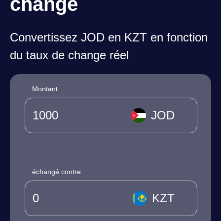
change
Convertissez JOD en KZT en fonction
du taux de change réel
Montant
JOD
échangé contre
KZT