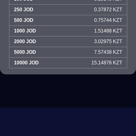
250 JOD
0.37872 KZT
500 JOD
0.75744 KZT
1000 JOD
1.51488 KZT
2000 JOD
3.02975 KZT
5000 JOD
7.57438 KZT
10000 JOD
15.14876 KZT