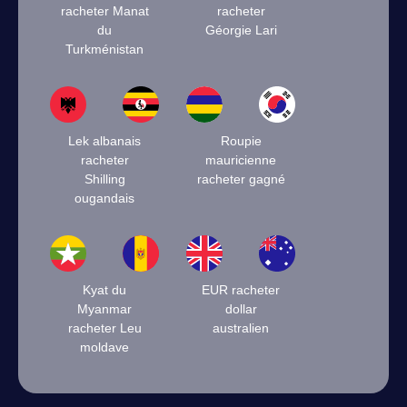
racheter Manat
racheter
du
Géorgie Lari
Turkménistan
Lek albanais
Roupie
racheter
mauricienne
Shilling
racheter gagné
ougandais
Kyat du
EUR racheter
Myanmar
dollar
racheter Leu
australien
moldave