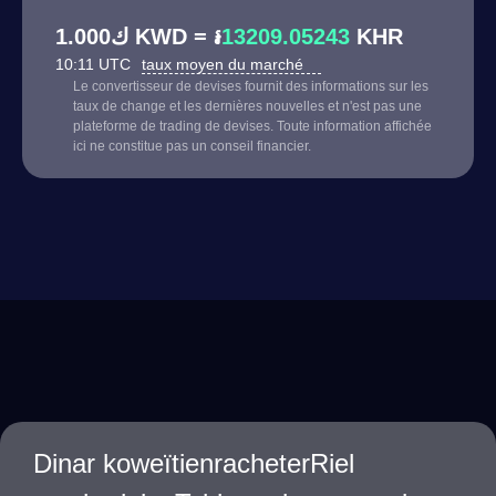
ك1.000 KWD = ៛
13209.05243
KHR
10:11 UTC
taux moyen du marché
Le convertisseur de devises fournit des informations sur les
taux de change et les dernières nouvelles et n'est pas une
plateforme de trading de devises. Toute information affichée
ici ne constitue pas un conseil financier.
Dinar koweïtienracheterRiel