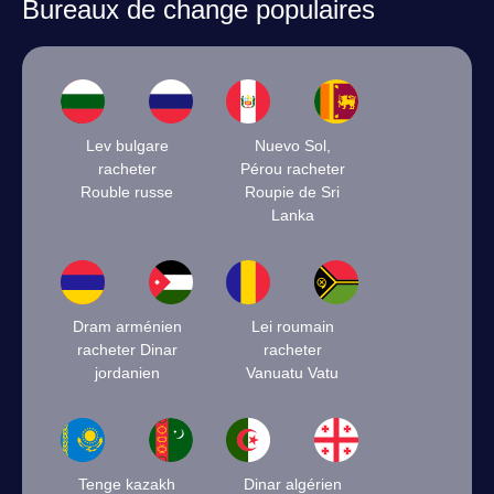
Bureaux de change populaires
Lev bulgare
Nuevo Sol,
racheter
Pérou racheter
Rouble russe
Roupie de Sri
Lanka
Dram arménien
Lei roumain
racheter Dinar
racheter
jordanien
Vanuatu Vatu
Tenge kazakh
Dinar algérien