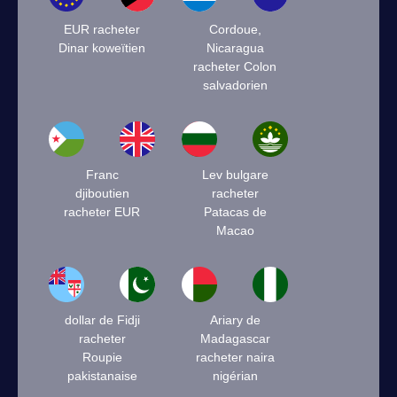
EUR racheter
Cordoue,
Dinar koweïtien
Nicaragua
racheter Colon
salvadorien
Franc
Lev bulgare
djiboutien
racheter
racheter EUR
Patacas de
Macao
dollar de Fidji
Ariary de
racheter
Madagascar
Roupie
racheter naira
pakistanaise
nigérian