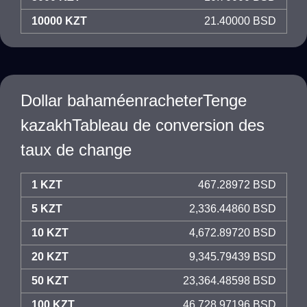
10000 KZT
21.40000 BSD
Dollar bahaméenracheterTenge
kazakhTableau de conversion des
taux de change
1 KZT
467.28972 BSD
5 KZT
2,336.44860 BSD
10 KZT
4,672.89720 BSD
20 KZT
9,345.79439 BSD
50 KZT
23,364.48598 BSD
100 KZT
46,728.97196 BSD