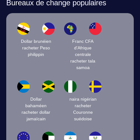
Bureaux de change populaires
Dollar brunéien
Franc CFA
racheter Peso
d'Afrique
philippin
centrale
racheter tala
samoa
Dollar
naira nigérian
bahaméen
racheter
racheter dollar
Couronne
jamaïcain
suédoise