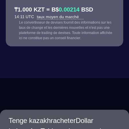
₸1.000 KZT = B$
0.00214
BSD
14:11 UTC
taux moyen du marché
Le convertisseur de devises fournit des informations sur les
taux de change et les dernières nouvelles et n'est pas une
plateforme de trading de devises. Toute information affichée
ici ne constitue pas un conseil financier.
Tenge kazakhracheterDollar