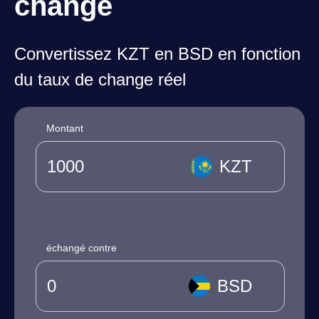
change
Convertissez KZT en BSD en fonction
du taux de change réel
Montant
KZT
échangé contre
BSD