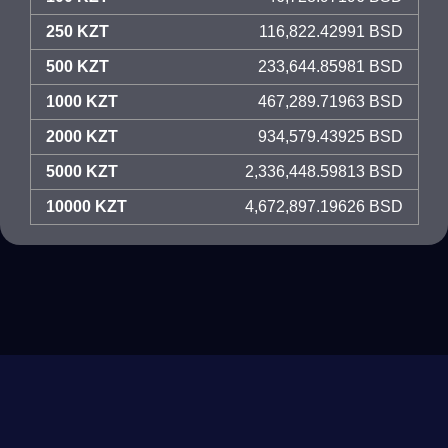
250 KZT
116,822.42991 BSD
500 KZT
233,644.85981 BSD
1000 KZT
467,289.71963 BSD
2000 KZT
934,579.43925 BSD
5000 KZT
2,336,448.59813 BSD
10000 KZT
4,672,897.19626 BSD