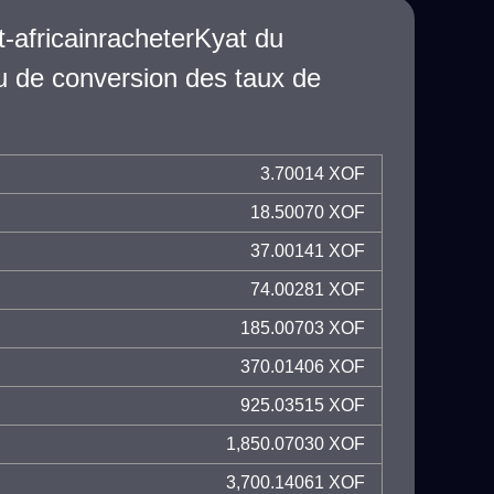
-africainracheterKyat du
 de conversion des taux de
3.70014 XOF
18.50070 XOF
37.00141 XOF
74.00281 XOF
185.00703 XOF
370.01406 XOF
925.03515 XOF
1,850.07030 XOF
3,700.14061 XOF