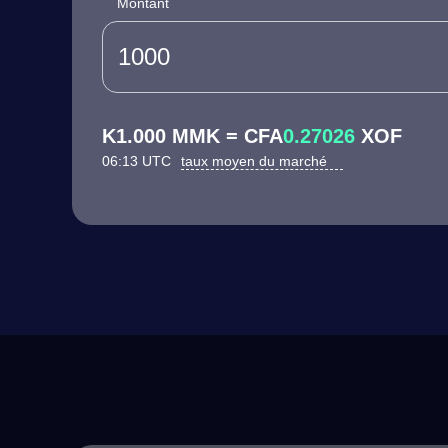
Montant
K1.000 MMK = CFA
0.27026
XOF
06:13 UTC
taux moyen du marché