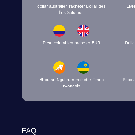
dollar australien racheter Dollar des
Livr
Îles Salomon
Peso colombien racheter EUR
Dolla
Bhoutan Ngultrum racheter Franc
Peso a
rwandais
FAQ