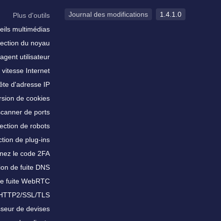
Journal des modifications
1.4.1.0
Plus d'outils
eils multimédias
ection du noyau
agent utilisateur
 vitesse Internet
te d'adresse IP
sion de cookies
scanner de ports
ection de robots
tion de plug-ins
nez le code 2FA
ion de fuite DNS
de fuite WebRTC
 HTTP2/SSL/TLS
sseur de devises