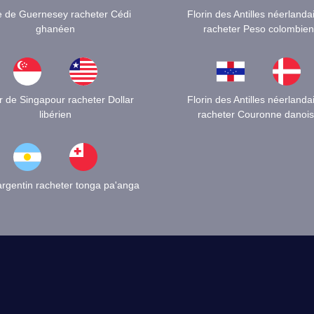
e de Guernesey racheter Cédi
Florin des Antilles néerlanda
ghanéen
racheter Peso colombien
r de Singapour racheter Dollar
Florin des Antilles néerlanda
libérien
racheter Couronne danoi
rgentin racheter tonga pa'anga