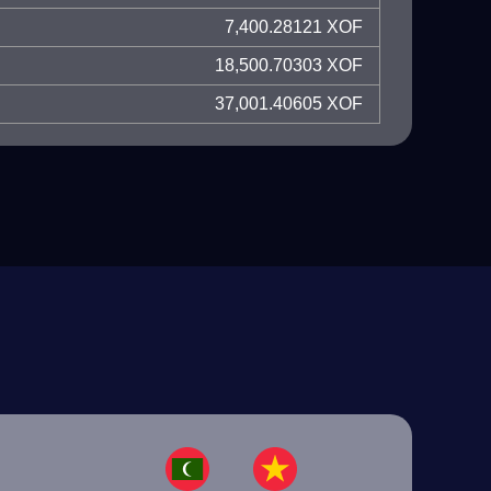
7,400.28121 XOF
18,500.70303 XOF
37,001.40605 XOF