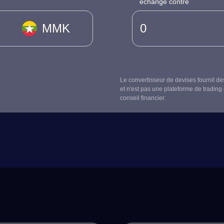
échangé contre
MMK
Le convertisseur de devises fournit de
et n'est pas une plateforme de trading 
conseil financier.