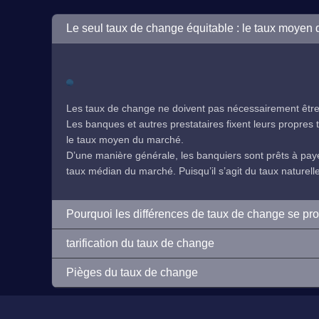
Le seul taux de change équitable : le taux moyen
Les taux de change ne doivent pas nécessairement être 
Les banques et autres prestataires fixent leurs propres ta
le taux moyen du marché.
D’une manière générale, les banquiers sont prêts à payer
taux médian du marché. Puisqu’il s’agit du taux naturelleme
Pourquoi les différences de taux de change se pr
tarification du taux de change
Pièges du taux de change