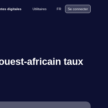
Utilitaires
FR
tes digitales
Se connecter
uest-africain taux