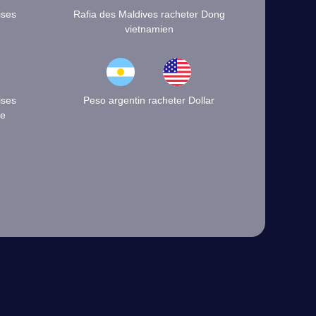
ises
Rafia des Maldives racheter Dong
vietnamien
ises
Peso argentin racheter Dollar
se