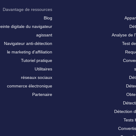
Davantage de ressources
Blog
Appar
inte digitale du navigateur
Dét
agissant
Analyse de l'
Navigateur anti-détection
Test de
le marketing d'affiliation
Requê
Tutoriel pratique
Conver
Utilitaires
réseaux sociaux
Dét
commerce électronique
Détec
Partenaire
Obte
Détect
Détection 
Tests
Converti