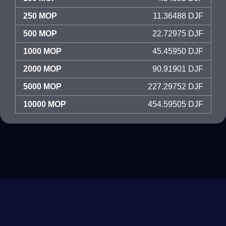
250 MOP
11.36488 DJF
500 MOP
22.72975 DJF
1000 MOP
45.45950 DJF
2000 MOP
90.91901 DJF
5000 MOP
227.29752 DJF
10000 MOP
454.59505 DJF