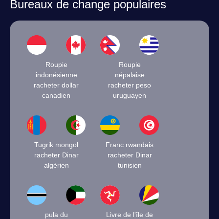
Bureaux de change populaires
Roupie
Roupie
indonésienne
népalaise
racheter dollar
racheter peso
canadien
uruguayen
Tugrik mongol
Franc rwandais
racheter Dinar
racheter Dinar
algérien
tunisien
pula du
Livre de l'île de