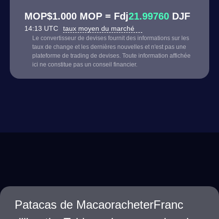
MOP$1.000 MOP = Fdj
21.99760
DJF
14:13 UTC
taux moyen du marché
Le convertisseur de devises fournit des informations sur les
taux de change et les dernières nouvelles et n'est pas une
plateforme de trading de devises. Toute information affichée
ici ne constitue pas un conseil financier.
Patacas de MacaoracheterFranc