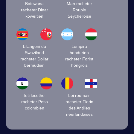
Botswana
Man racheter
racheter Dinar
Roupie
koweïtien
Seychelloise
Lilangeni du
Lempira
Swaziland
hondurien
racheter Dollar
racheter Forint
bermudien
hongrois
loti lesotho
Lei roumain
racheter Peso
racheter Florin
colombien
des Antilles
néerlandaises