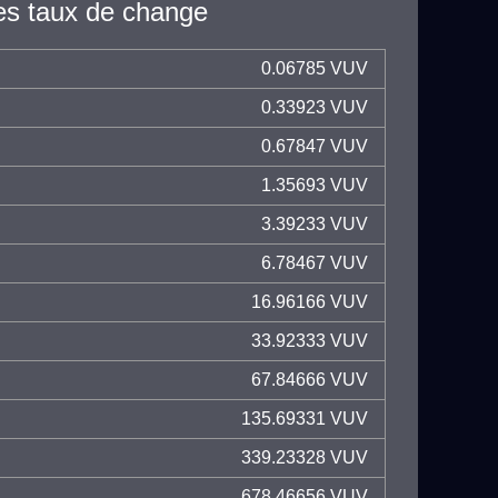
es taux de change
0.06785 VUV
0.33923 VUV
0.67847 VUV
1.35693 VUV
3.39233 VUV
6.78467 VUV
16.96166 VUV
33.92333 VUV
67.84666 VUV
135.69331 VUV
339.23328 VUV
678.46656 VUV