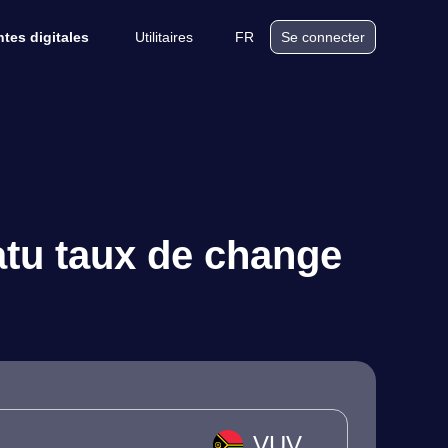
Utilitaires
FR
tes digitales
Se connecter
atu taux de change
VUV