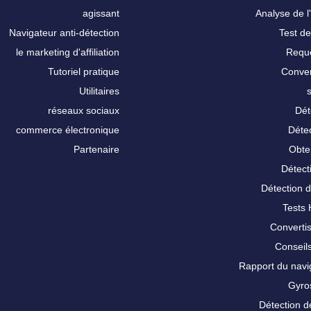
agissant
Analyse de l'
Navigateur anti-détection
Test de
le marketing d'affiliation
Requê
Tutoriel pratique
Conver
Utilitaires
réseaux sociaux
Dét
commerce électronique
Détec
Partenaire
Obte
Détect
Détection 
Tests
Converti
Conseils
Rapport du nav
Gyro
Détection d