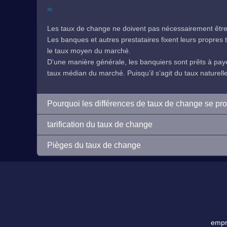
Les taux de change ne doivent pas nécessairement être 
Les banques et autres prestataires fixent leurs propres ta
le taux moyen du marché.
D’une manière générale, les banquiers sont prêts à payer
taux médian du marché. Puisqu’il s’agit du taux naturelleme
Pourquoi les différences de taux de change se pr
tarification du taux de change
Pièges du taux de change
empre