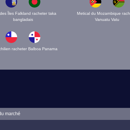
 des Îles Falkland racheter taka
Metical du Mozambique rach
bangladais
Vanuatu Vatu
chilien racheter Balboa Panama
 du marché