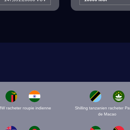
W racheter roupie indienne
Shilling tanzanien racheter P
de Macao