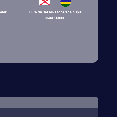
eter
Livre de Jersey racheter Roupie
mauricienne