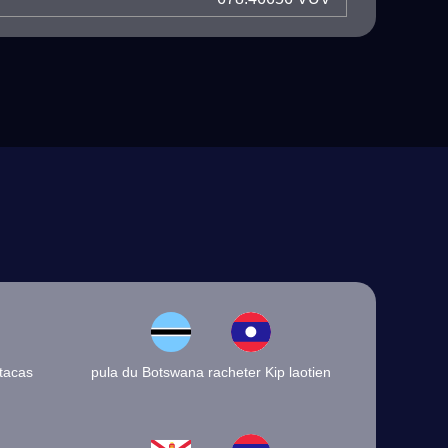
atacas
pula du Botswana racheter Kip laotien