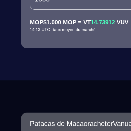
MOP$1.000 MOP = VT
14.73912
VUV
14:13 UTC
taux moyen du marché
Patacas de MacaoracheterVanua