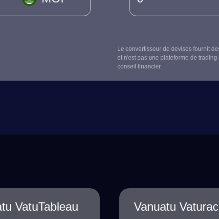
Le convertisseur de devises fournit de
et n'est pas une plateforme de trading 
conseil financier.
tu VatuTableau
Vanuatu Vatura