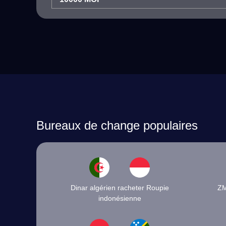
Bureaux de change populaires
Dinar algérien racheter Roupie
ZM
indonésienne