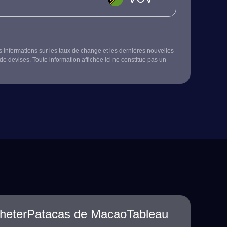
s informations sur les taux de change et les dernières nouvelles
de devises. Toute information affichée ici ne constitue pas un
cheterPatacas de MacaoTableau