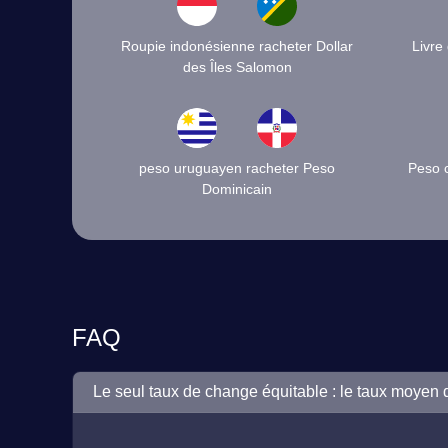
Roupie indonésienne racheter Dollar
Livre
des Îles Salomon
peso uruguayen racheter Peso
Peso 
Dominicain
FAQ
Le seul taux de change équitable : le taux moyen