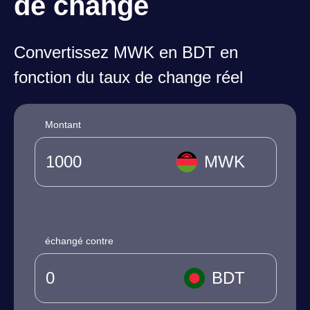
de change
Convertissez MWK en BDT en
fonction du taux de change réel
Montant
MWK
échangé contre
BDT