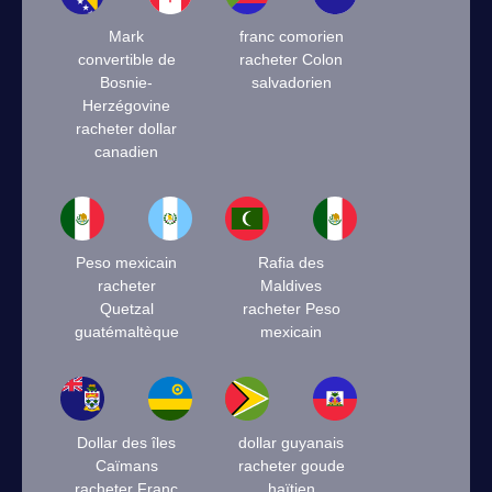
Mark
franc comorien
convertible de
racheter Colon
Bosnie-
salvadorien
Herzégovine
racheter dollar
canadien
Peso mexicain
Rafia des
racheter
Maldives
Quetzal
racheter Peso
guatémaltèque
mexicain
Dollar des îles
dollar guyanais
Caïmans
racheter goude
racheter Franc
haïtien