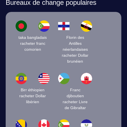
Bureaux de change populaires
taka bangladais
Florin des
racheter franc
Antilles
comorien
néerlandaises
racheter Dollar
brunéien
Birr éthiopien
Franc
racheter Dollar
djiboutien
libérien
racheter Livre
de Gibraltar