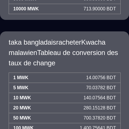
10000 MWK
713.90000 BDT
taka bangladaisracheterKwacha
malawienTableau de conversion des
taux de change
1 MWK
14.00756 BDT
5 MWK
70.03782 BDT
10 MWK
140.07564 BDT
20 MWK
280.15128 BDT
50 MWK
700.37820 BDT
100 MWK
1,400.75641 BDT