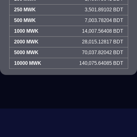
250 MWK
3,501.89102 BDT
500 MWK
7,003.78204 BDT
1000 MWK
14,007.56408 BDT
2000 MWK
28,015.12817 BDT
5000 MWK
70,037.82042 BDT
10000 MWK
140,075.64085 BDT