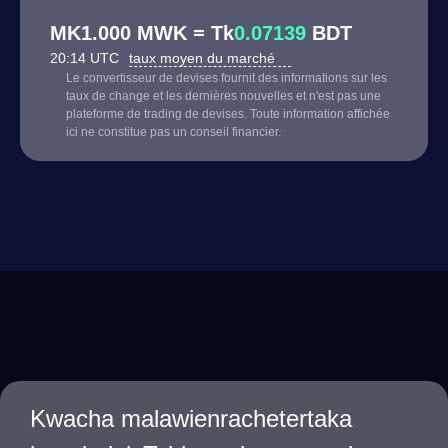
MK1.000 MWK = Tk
0.07139
BDT
20:14 UTC
taux moyen du marché
Le convertisseur de devises fournit des informations sur les
taux de change et les dernières nouvelles et n'est pas une
plateforme de trading de devises. Toute information affichée
ici ne constitue pas un conseil financier.
Kwacha malawienrachetertaka