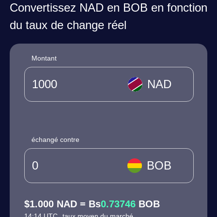
Convertissez NAD en BOB en fonction
du taux de change réel
Montant
NAD
échangé contre
BOB
$1.000 NAD = Bs
0.73746
BOB
14:14 UTC
taux moyen du marché