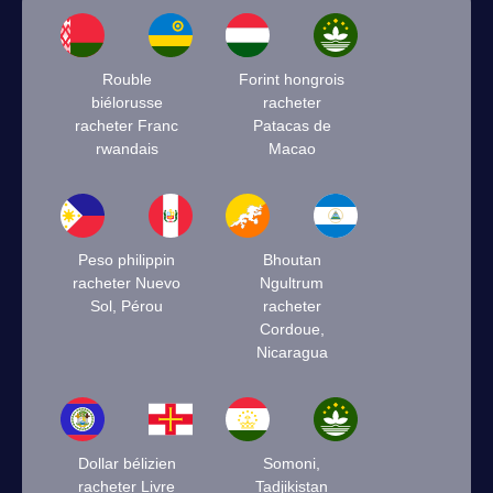
Rouble
Forint hongrois
biélorusse
racheter
racheter Franc
Patacas de
rwandais
Macao
Peso philippin
Bhoutan
racheter Nuevo
Ngultrum
Sol, Pérou
racheter
Cordoue,
Nicaragua
Dollar bélizien
Somoni,
racheter Livre
Tadjikistan