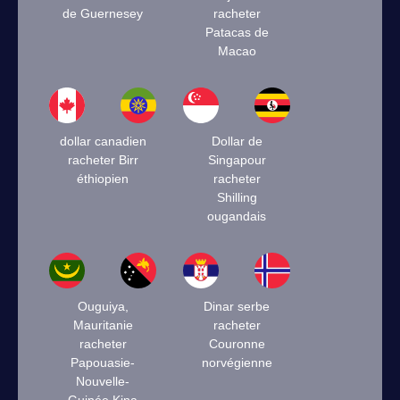
de Guernesey
racheter
Patacas de
Macao
dollar canadien
Dollar de
racheter Birr
Singapour
éthiopien
racheter
Shilling
ougandais
Ouguiya,
Dinar serbe
Mauritanie
racheter
racheter
Couronne
Papouasie-
norvégienne
Nouvelle-