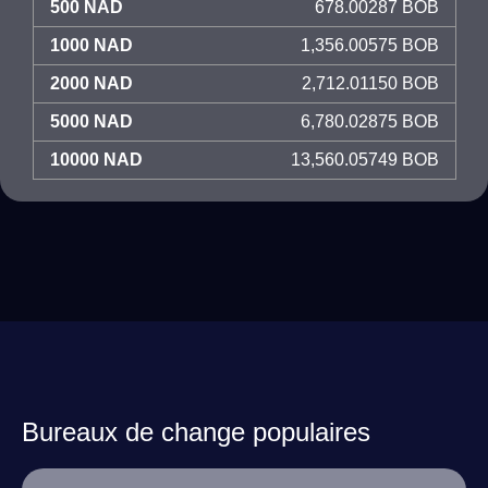
500 NAD
678.00287 BOB
1000 NAD
1,356.00575 BOB
2000 NAD
2,712.01150 BOB
5000 NAD
6,780.02875 BOB
10000 NAD
13,560.05749 BOB
Bureaux de change populaires