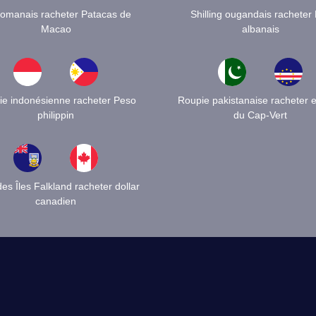
 omanais racheter Patacas de
Shilling ougandais racheter
Macao
albanais
e indonésienne racheter Peso
Roupie pakistanaise racheter 
philippin
du Cap-Vert
des Îles Falkland racheter dollar
canadien