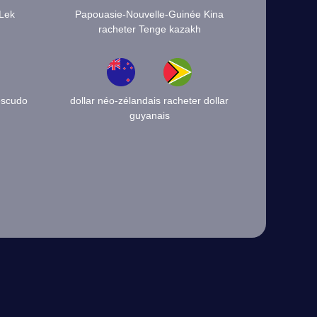
 Lek
Papouasie-Nouvelle-Guinée Kina
racheter Tenge kazakh
escudo
dollar néo-zélandais racheter dollar
guyanais