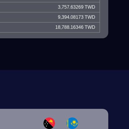
3,757.63269 TWD
9,394.08173 TWD
18,788.16346 TWD