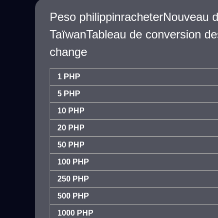
Peso philippinracheterNouveau d
TaïwanTableau de conversion de
change
1 PHP
5 PHP
10 PHP
20 PHP
50 PHP
100 PHP
250 PHP
500 PHP
1000 PHP