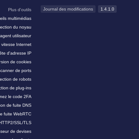
Journal des modifications
1.4.1.0
Plus d'outils
eils multimédias
ection du noyau
agent utilisateur
 vitesse Internet
te d'adresse IP
sion de cookies
scanner de ports
ection de robots
tion de plug-ins
nez le code 2FA
ion de fuite DNS
de fuite WebRTC
 HTTP2/SSL/TLS
sseur de devises