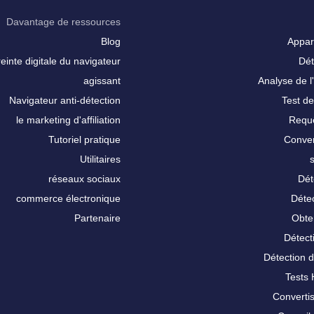
Davantage de ressources
Blog
Appar
inte digitale du navigateur
Dét
agissant
Analyse de l'
Navigateur anti-détection
Test de
le marketing d'affiliation
Requê
Tutoriel pratique
Conver
Utilitaires
réseaux sociaux
Dét
commerce électronique
Détec
Partenaire
Obte
Détect
Détection 
Tests
Converti