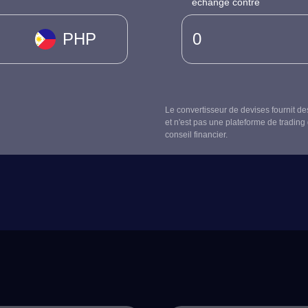
échangé contre
PHP
Le convertisseur de devises fournit de
et n'est pas une plateforme de trading 
conseil financier.