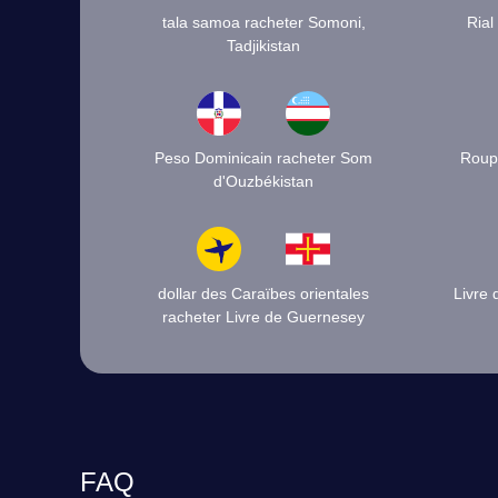
tala samoa racheter Somoni,
Rial
Tadjikistan
Peso Dominicain racheter Som
Roupi
d'Ouzbékistan
dollar des Caraïbes orientales
Livre 
racheter Livre de Guernesey
FAQ