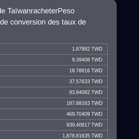
de TaïwanracheterPeso
 de conversion des taux de
1.87882 TWD
9.39408 TWD
18.78816 TWD
37.57633 TWD
93.94082 TWD
187.88163 TWD
469.70409 TWD
939.40817 TWD
1,878.81635 TWD