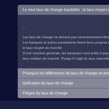
Le seul taux de change équitable : le taux moyen
Les taux de change ne doivent pas nécessairement être 
Les banques et autres prestataires fixent leurs propres ta
le taux moyen du marché.
D’une manière générale, les banquiers sont prêts à payer
taux médian du marché. Puisqu’il s’agit du taux naturelleme
Pourquoi les différences de taux de change se pr
tarification du taux de change
Pièges du taux de change