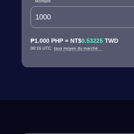
Montant
₱1.000 PHP = NT$
0.53225
TWD
00:16 UTC
taux moyen du marché