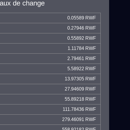
taux de change
0.05589 RWF
0.27946 RWF
0.55892 RWF
1.11784 RWF
2.79461 RWF
5.58922 RWF
13.97305 RWF
27.94609 RWF
55.89218 RWF
111.78436 RWF
279.46091 RWF
558.92182 RWF