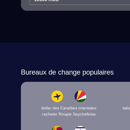
Bureaux de change populaires
dollar des Caraïbes orientales
tak
racheter Roupie Seychelloise