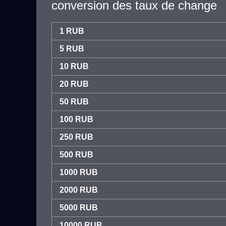
conversion des taux de change
1 RUB
5 RUB
10 RUB
20 RUB
50 RUB
100 RUB
250 RUB
500 RUB
1000 RUB
2000 RUB
5000 RUB
10000 RUB