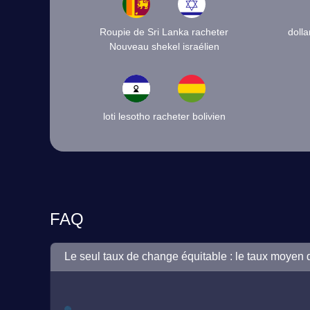
Roupie de Sri Lanka racheter
dolla
Nouveau shekel israélien
loti lesotho racheter bolivien
FAQ
Le seul taux de change équitable : le taux moyen