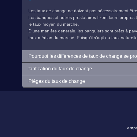
Les taux de change ne doivent pas nécessairement être 
Les banques et autres prestataires fixent leurs propres ta
le taux moyen du marché.
D’une manière générale, les banquiers sont prêts à payer
taux médian du marché. Puisqu’il s’agit du taux naturelleme
Pourquoi les différences de taux de change se pr
tarification du taux de change
Pièges du taux de change
empre