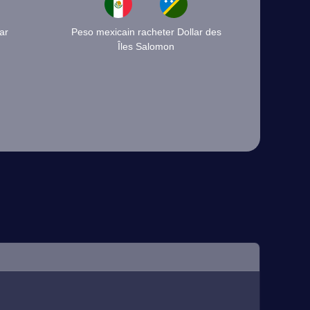
ar
Peso mexicain racheter Dollar des
Îles Salomon