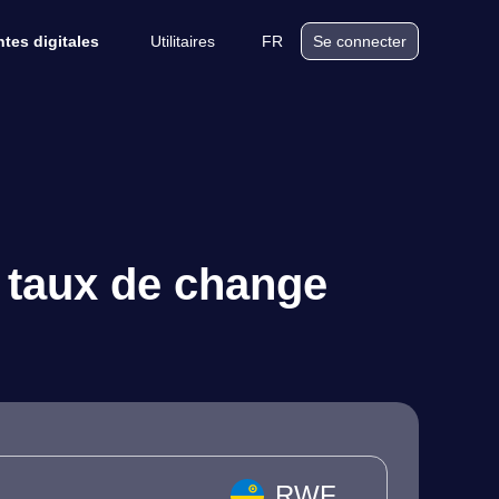
Utilitaires
FR
tes digitales
Se connecter
 taux de change
RWF