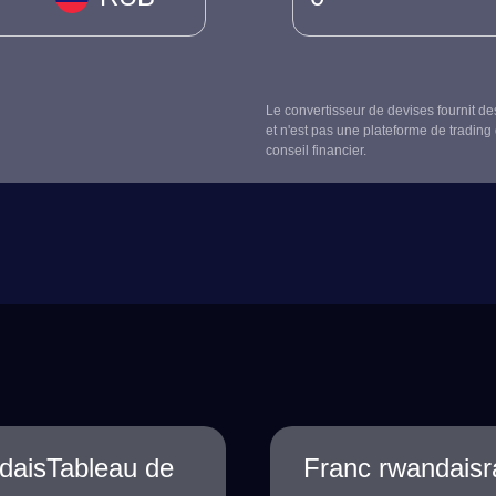
Le convertisseur de devises fournit de
et n'est pas une plateforme de trading 
conseil financier.
daisTableau de
Franc rwandaisr