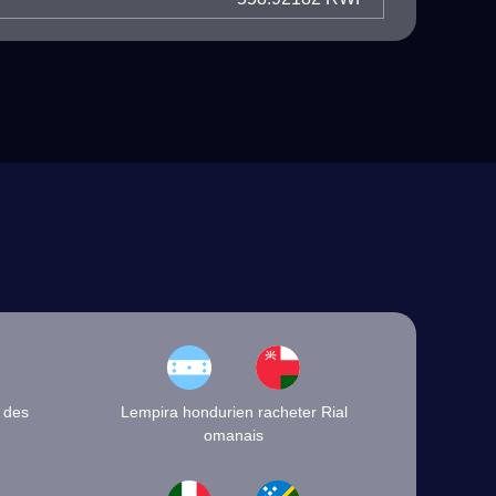
n des
Lempira hondurien racheter Rial
omanais