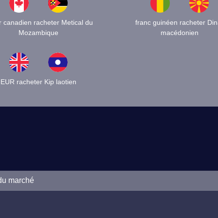
r canadien racheter Metical du
franc guinéen racheter Din
Mozambique
macédonien
EUR racheter Kip laotien
 du marché