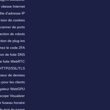
 vitesse Internet
te d'adresse IP
sion de cookies
scanner de ports
ection de robots
tion de plug-ins
nez le code 2FA
ion de fuite DNS
de fuite WebRTC
 HTTP2/SSL/TLS
sseur de devises
 pour les clients
igateur WebGPU
scope Visualizer
e fuseau horaire
de mot de passe