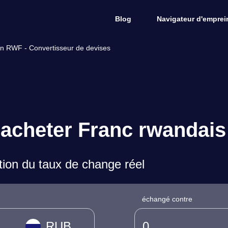
Blog
Navigateur d'emprein
n RWF - Convertisseur de devises
racheter Franc rwandais
on du taux de change réel
échangé contre
RUB