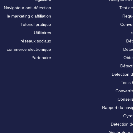
Navigateur anti-détection
Test de
le marketing d'affiliation
Requê
Tutoriel pratique
Conver
Utilitaires
réseaux sociaux
Dét
commerce électronique
Détec
Partenaire
Obte
Détect
Détection 
Tests
Converti
Conseils
Rapport du nav
Gyro
Détection d
Générateur 