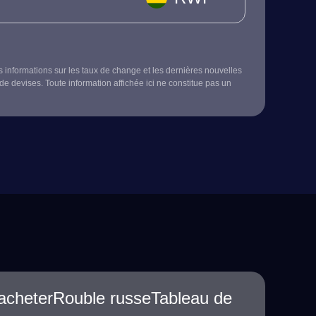
s informations sur les taux de change et les dernières nouvelles
de devises. Toute information affichée ici ne constitue pas un
acheterRouble russeTableau de