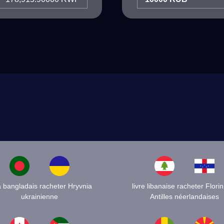
a bangladais racheter Hryvnia
livre libanaise racheter Flori
ukrainienne
Antilles néerlandaises