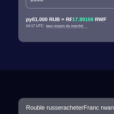
руб1.000 RUB = R₣
17.89159
RWF
14:17 UTC
taux moyen du marché
Rouble russeracheterFranc rwan