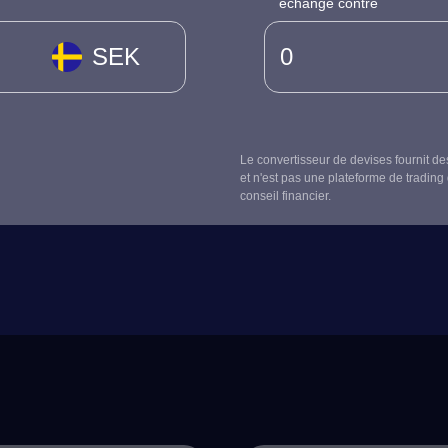
échangé contre
SEK
Le convertisseur de devises fournit de
et n'est pas une plateforme de trading 
conseil financier.