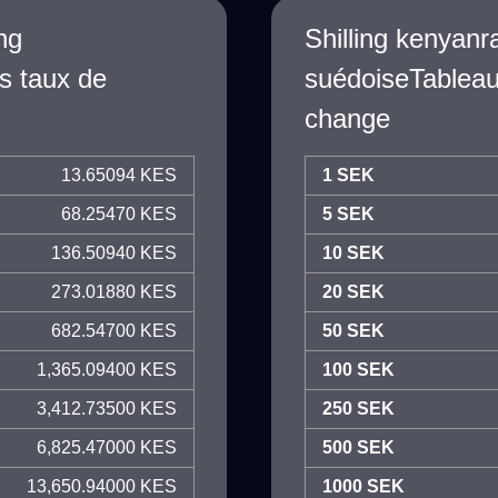
ng
Shilling kenyan
s taux de
suédoiseTableau
change
13.65094 KES
1 SEK
68.25470 KES
5 SEK
136.50940 KES
10 SEK
273.01880 KES
20 SEK
682.54700 KES
50 SEK
1,365.09400 KES
100 SEK
3,412.73500 KES
250 SEK
6,825.47000 KES
500 SEK
13,650.94000 KES
1000 SEK