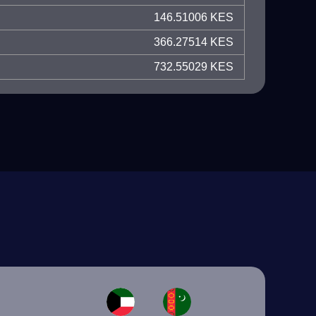
146.51006 KES
366.27514 KES
732.55029 KES