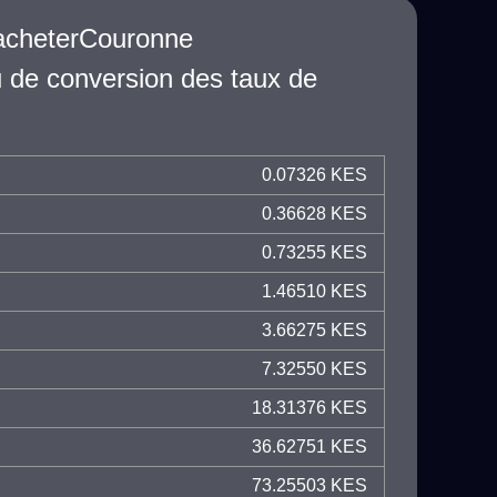
racheterCouronne
 de conversion des taux de
0.07326 KES
0.36628 KES
0.73255 KES
1.46510 KES
3.66275 KES
7.32550 KES
18.31376 KES
36.62751 KES
73.25503 KES