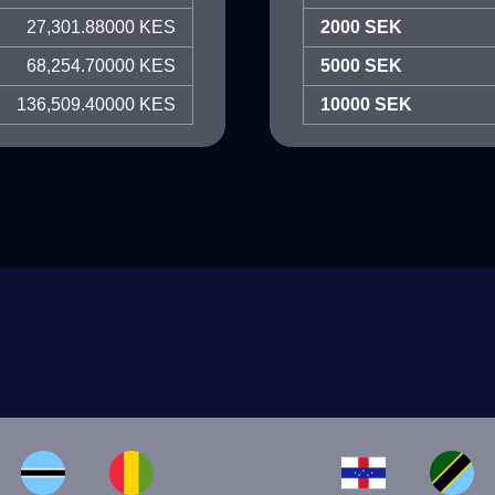
27,301.88000 KES
2000 SEK
68,254.70000 KES
5000 SEK
136,509.40000 KES
10000 SEK