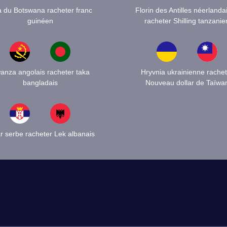
a du Botswana racheter franc
Florin des Antilles néerlanda
guinéen
racheter Shilling tanzanie
anza angolais racheter taka
Hryvnia ukrainienne rachet
bangladais
Nouveau dollar de Taïwa
r serbe racheter Lek albanais