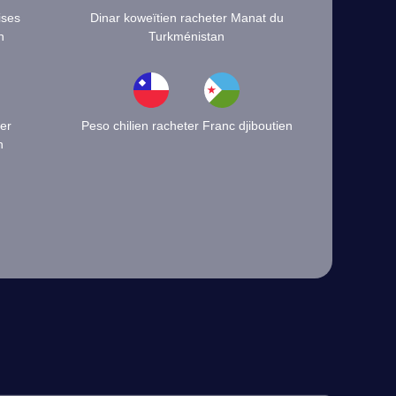
ises
Dinar koweïtien racheter Manat du
n
Turkménistan
er
Peso chilien racheter Franc djiboutien
n