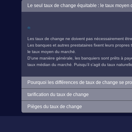
Le seul taux de change équitable : le taux moyen
Les taux de change ne doivent pas nécessairement être 
Les banques et autres prestataires fixent leurs propres ta
le taux moyen du marché.
D’une manière générale, les banquiers sont prêts à payer
taux médian du marché. Puisqu’il s’agit du taux naturelleme
Pourquoi les différences de taux de change se pr
tarification du taux de change
Pièges du taux de change