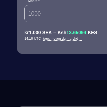
Montant
kr1.000 SEK = Ksh
13.65094
KES
14:18 UTC
taux moyen du marché