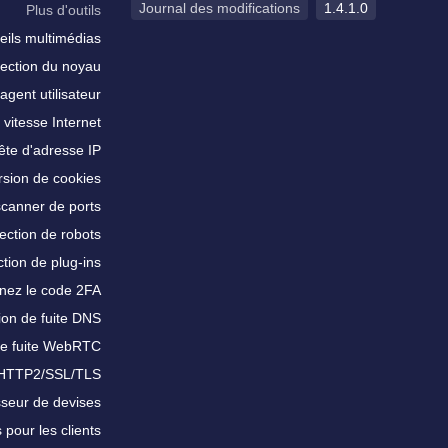
Journal des modifications
1.4.1.0
Plus d'outils
eils multimédias
ection du noyau
agent utilisateur
 vitesse Internet
te d'adresse IP
sion de cookies
scanner de ports
ection de robots
tion de plug-ins
nez le code 2FA
ion de fuite DNS
de fuite WebRTC
 HTTP2/SSL/TLS
sseur de devises
 pour les clients