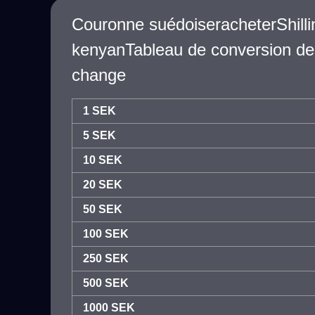
Couronne suédoiseracheterShilli
kenyanTableau de conversion de
change
1 SEK
5 SEK
10 SEK
20 SEK
50 SEK
100 SEK
250 SEK
500 SEK
1000 SEK