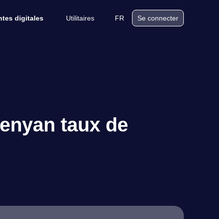
Utilitaires
FR
tes digitales
Se connecter
kenyan taux de