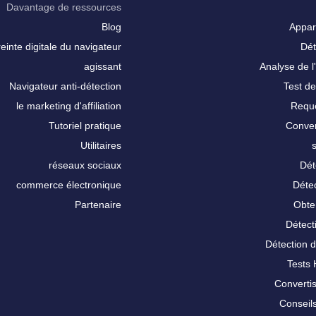
Davantage de ressources
Blog
Appar
inte digitale du navigateur
Dét
agissant
Analyse de l'
Navigateur anti-détection
Test de
le marketing d'affiliation
Requê
Tutoriel pratique
Conver
Utilitaires
réseaux sociaux
Dét
commerce électronique
Détec
Partenaire
Obte
Détect
Détection 
Tests
Converti
Conseils