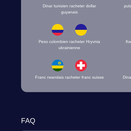
Dinar tunisien racheter dollar
pul
guyanais
Peso colombien racheter Hryvnia
Kw
ukrainienne
Franc rwandais racheter franc suisse
Dina
FAQ