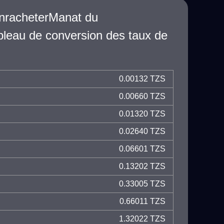
ienracheterManat du
leau de conversion des taux de
0.00132 TZS
0.00660 TZS
0.01320 TZS
0.02640 TZS
0.06601 TZS
0.13202 TZS
0.33005 TZS
0.66011 TZS
1.32022 TZS