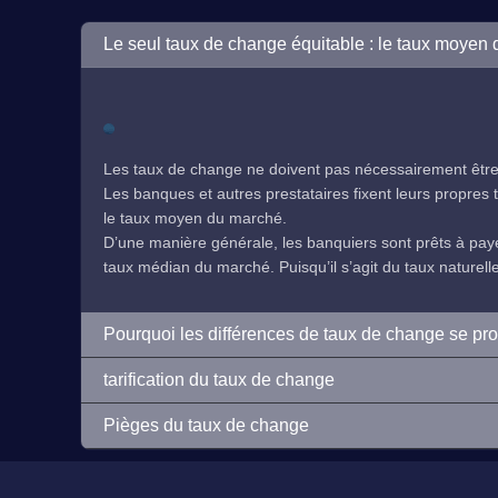
Le seul taux de change équitable : le taux moyen
Les taux de change ne doivent pas nécessairement être 
Les banques et autres prestataires fixent leurs propres ta
le taux moyen du marché.
D’une manière générale, les banquiers sont prêts à payer
taux médian du marché. Puisqu’il s’agit du taux naturelleme
Pourquoi les différences de taux de change se pr
tarification du taux de change
Pièges du taux de change