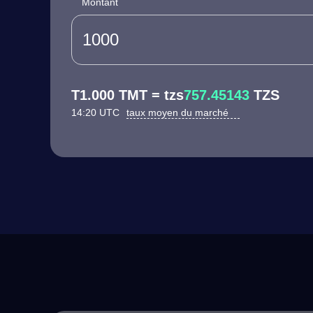
Montant
T1.000 TMT = tzs
757.45143
TZS
14:20 UTC
taux moyen du marché