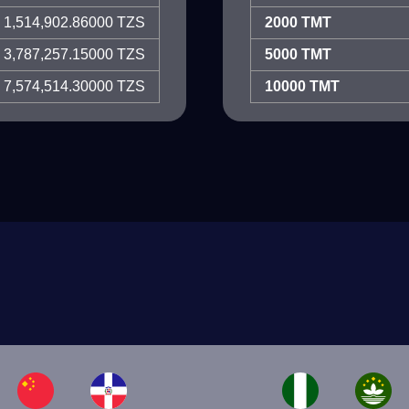
1,514,902.86000 TZS
2000 TMT
3,787,257.15000 TZS
5000 TMT
7,574,514.30000 TZS
10000 TMT