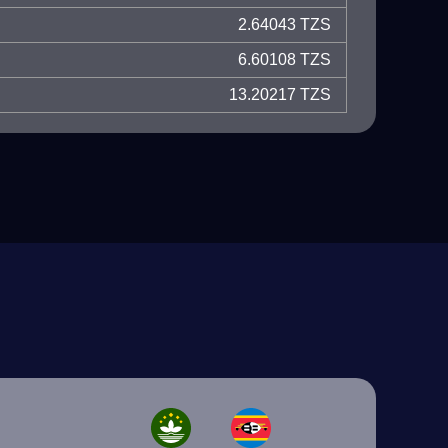
2.64043 TZS
6.60108 TZS
13.20217 TZS