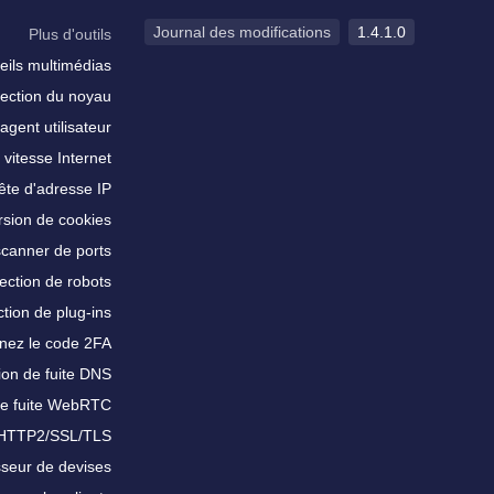
Journal des modifications
1.4.1.0
Plus d'outils
eils multimédias
ection du noyau
agent utilisateur
 vitesse Internet
te d'adresse IP
sion de cookies
scanner de ports
ection de robots
tion de plug-ins
nez le code 2FA
ion de fuite DNS
de fuite WebRTC
 HTTP2/SSL/TLS
sseur de devises