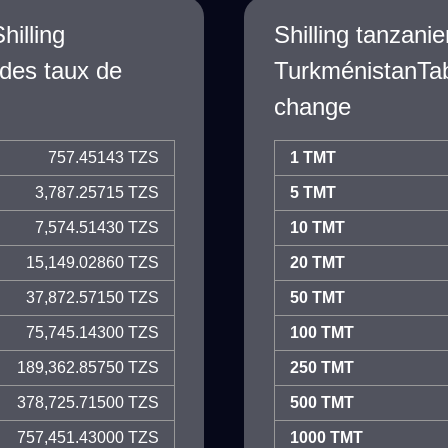
illing
Shilling tanzan
des taux de
TurkménistanTab
change
757.45143 TZS
1 TMT
3,787.25715 TZS
5 TMT
7,574.51430 TZS
10 TMT
15,149.02860 TZS
20 TMT
37,872.57150 TZS
50 TMT
75,745.14300 TZS
100 TMT
189,362.85750 TZS
250 TMT
378,725.71500 TZS
500 TMT
757,451.43000 TZS
1000 TMT