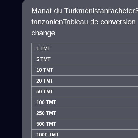
Manat du TurkménistanracheterSh
tanzanienTableau de conversion 
change
1 TMT
5 TMT
10 TMT
20 TMT
50 TMT
100 TMT
250 TMT
500 TMT
1000 TMT