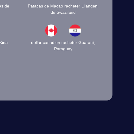
as de
Patacas de Macao racheter Lilangeni
du Swaziland
Kina
dollar canadien racheter Guaraní,
Paraguay