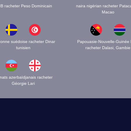
B racheter Peso Dominicain
naira nigérian racheter Patac
Macao
onne suédoise racheter Dinar
Papouasie-Nouvelle-Guinée 
tunisien
racheter Dalasi, Gambie
ats azerbaïdjanais racheter
Géorgie Lari