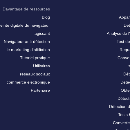
Davantage de ressources
Blog
Appar
inte digitale du navigateur
Dét
agissant
Analyse de l'
Navigateur anti-détection
Test de
le marketing d'affiliation
Requê
Tutoriel pratique
Conver
Utilitaires
réseaux sociaux
Dét
commerce électronique
Détec
Partenaire
Obte
Détect
Détection 
Tests
Converti