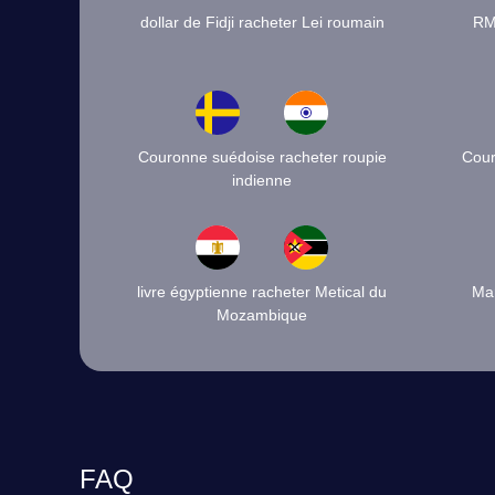
dollar de Fidji racheter Lei roumain
RM
Couronne suédoise racheter roupie
Cour
indienne
livre égyptienne racheter Metical du
Man
Mozambique
FAQ