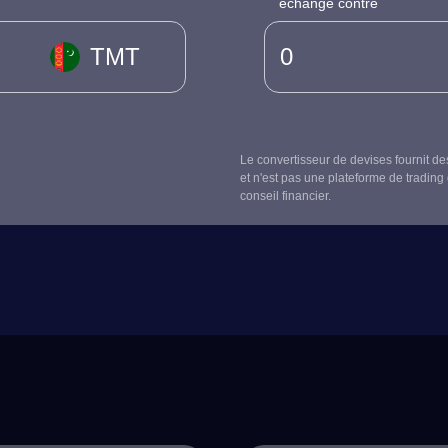
échangé contre
TMT
Le convertisseur de devises fournit de
et n'est pas une plateforme de trading 
conseil financier.