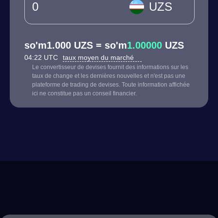
UZS
so'm1.000 UZS = so'm
1.00000
UZS
04:22 UTC
taux moyen du marché
Le convertisseur de devises fournit des informations sur les
taux de change et les dernières nouvelles et n'est pas une
plateforme de trading de devises. Toute information affichée
ici ne constitue pas un conseil financier.