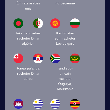
Émirats arabes
norvégienne
unis
taka bangladais
Kirghizistan
racheter Dinar
som racheter
algérien
Lev bulgare
tonga pa'anga
rand sud-
racheter Dinar
africain
serbe
racheter
Ouguiya,
Mauritanie