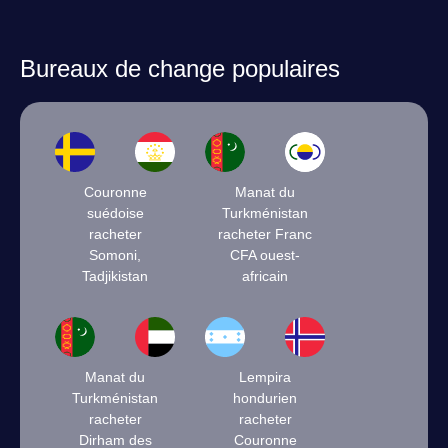
Bureaux de change populaires
Couronne
Manat du
suédoise
Turkménistan
racheter
racheter Franc
Somoni,
CFA ouest-
Tadjikistan
africain
Manat du
Lempira
Turkménistan
hondurien
racheter
racheter
Dirham des
Couronne