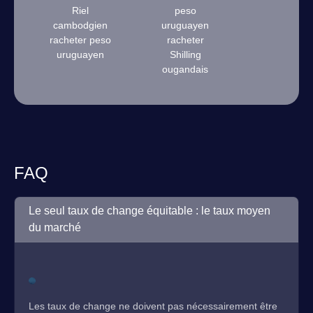
Riel
peso
cambodgien
uruguayen
racheter peso
racheter
uruguayen
Shilling
ougandais
FAQ
Le seul taux de change équitable : le taux moyen
du marché
Les taux de change ne doivent pas nécessairement être