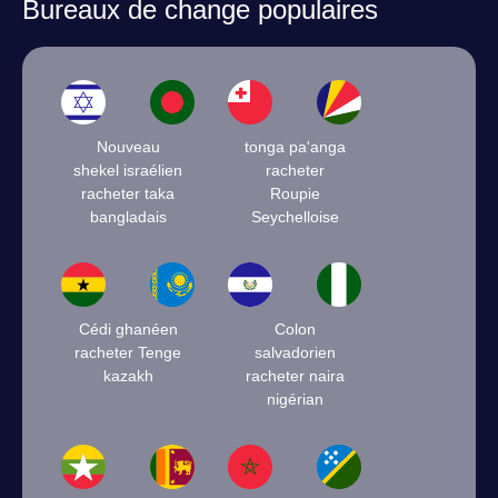
Bureaux de change populaires
Nouveau
tonga pa'anga
shekel israélien
racheter
racheter taka
Roupie
bangladais
Seychelloise
Cédi ghanéen
Colon
racheter Tenge
salvadorien
kazakh
racheter naira
nigérian