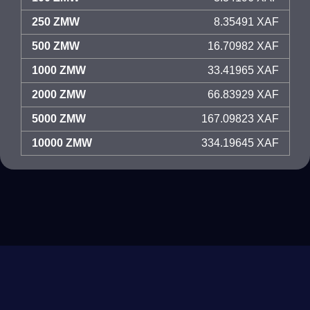
250 ZMW
8.35491 XAF
500 ZMW
16.70982 XAF
1000 ZMW
33.41965 XAF
2000 ZMW
66.83929 XAF
5000 ZMW
167.09823 XAF
10000 ZMW
334.19645 XAF