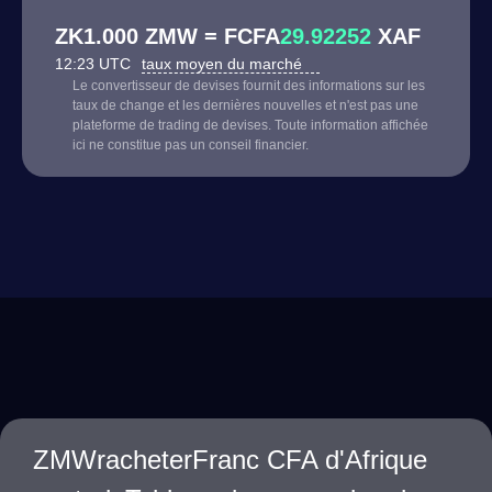
ZK1.000 ZMW = FCFA
29.92252
XAF
12:23 UTC
taux moyen du marché
Le convertisseur de devises fournit des informations sur les
taux de change et les dernières nouvelles et n'est pas une
plateforme de trading de devises. Toute information affichée
ici ne constitue pas un conseil financier.
ZMWracheterFranc CFA d'Afrique