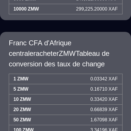
10000 ZMW
299,225.20000 XAF
Franc CFA d'Afrique
centraleracheterZMWTableau de
conversion des taux de change
1 ZMW
0.03342 XAF
5 ZMW
0.16710 XAF
10 ZMW
0.33420 XAF
20 ZMW
0.66839 XAF
50 ZMW
1.67098 XAF
100 ZMW
3.34196 XAF