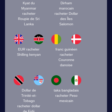
Kyat du
Dirham
Myanmar
marocain
racheter
racheter Dollar
Roupie de Sri
des Îles
Lanka
Salomon
EUR racheter
franc guinéen
Shilling kenyan
racheter
Couronne
danoise
Dollar de
taka bangladais
Trinité-et-
racheter Peso
Tobago
mexicain
racheter dollar
de Fidji