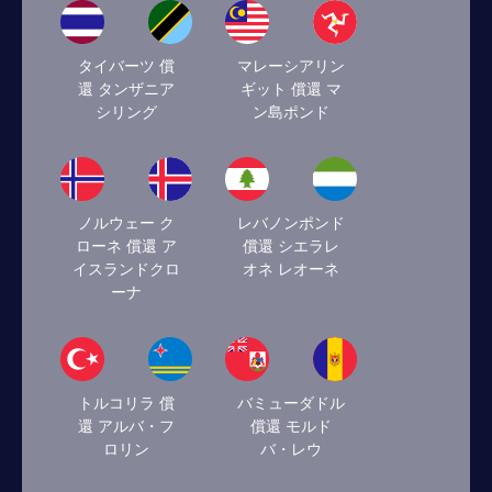
タイバーツ 償
マレーシアリン
還 タンザニア
ギット 償還 マ
シリング
ン島ポンド
ノルウェー ク
レバノンポンド
ローネ 償還 ア
償還 シエラレ
イスランドクロ
オネ レオーネ
ーナ
トルコリラ 償
バミューダドル
還 アルバ・フ
償還 モルド
ロリン
バ・レウ