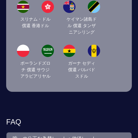
スリナム・ドル
ケイマン諸島ド
償還 香港ドル
ル 償還 タンザ
ニアシリング
ポーランドズロ
ガーナ セディ
チ 償還 サウジ
償還 バルバド
アラビアリヤル
スドル
FAQ