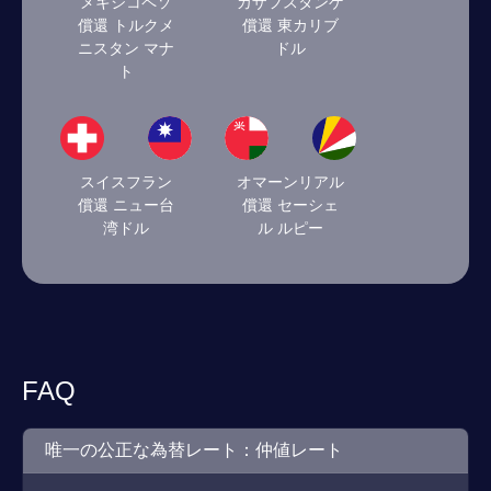
メキシコペソ
カザフスタンゲ
償還 トルクメ
償還 東カリブ
ニスタン マナ
ドル
ト
スイスフラン
オマーンリアル
償還 ニュー台
償還 セーシェ
湾ドル
ル ルピー
FAQ
唯一の公正な為替レート：仲値レート