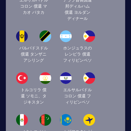
エルサルバドル
アラブ首長国連
コロン 償還 マ
邦ディルハム
カオ パタカ
償還 ヨルダン
ディナール
バルバドスドル
ホンジュラスの
償還 タンザニ
レンピラ 償還
アシリング
フィリピンペソ
トルコリラ 償
エルサルバドル
還 ソモニ、タ
コロン 償還 フ
ジキスタン
ィリピンペソ