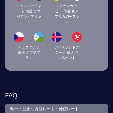
ミャンマーチャ
スリランカ ル
ット 償還 サウ
ピー 償還 西ア
ジアラビアリヤ
フリカCFAフラ
ル
ン
チェコ コルナ
アイスランドク
償還 ジブチフ
ローナ 償還 マ
ラン
ン島ポンド
FAQ
唯一の公正な為替レート：仲値レート