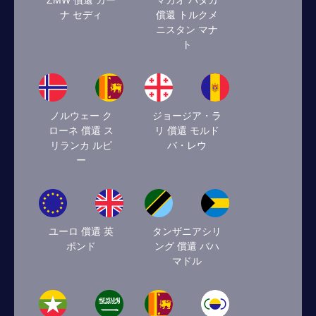
ZMW 償還 ガー
マカオ パタカ
ナ セディ
償還 トルクメ
ニスタン マナ
ト
ノルウェー ク
ジョージア・ラ
ローネ 償還 ス
リ 償還 モルド
リランカ ルピ
バ・レウ
ー
ユーロ 償還 英
タンザニアシリ
ポンド
ング 償還 バハ
マドル