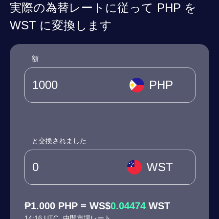
実際の為替レートに従って PHP を
WST に変換します
額
PHP
と交換されました
WST
₱1.000 PHP = WS$
0.04474
WST
14:16 UTC
中間市場レート