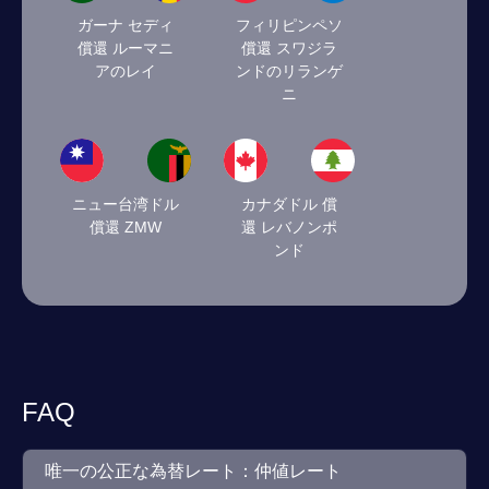
ガーナ セディ
フィリピンペソ
償還 ルーマニ
償還 スワジラ
アのレイ
ンドのリランゲ
ニ
ニュー台湾ドル
カナダドル 償
償還 ZMW
還 レバノンポ
ンド
FAQ
唯一の公正な為替レート：仲値レート