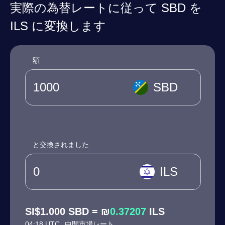
実際の為替レートに従って SBD を
ILS に変換します
額
SBD
と交換されました
ILS
SI$1.000 SBD = ₪
0.37207
ILS
04:18 UTC
中間市場レート