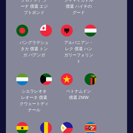
クロアチア ク
ジャマイカドル
ーナ 償還 エジ
償還 ハイチの
プトポンド
グード
バングラデシュ
アルバニアン・
タカ 償還 トン
レク 償還 ハン
ガ パアンガ
ガリーフォリン
ト
シエラレオネ
ベトナムドン
レオーネ 償還
償還 ZMW
クウェートディ
ナール